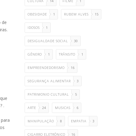
CULTURA
14
FILME
1
OBESIDADE
1
RUBEM ALVES
15
o de
IDOSOS
1
ras.
DESIGUALDADE SOCIAL
30
GÊNERO
1
TRÂNSITO
1
EMPREENDEDORISMO
16
SEGURANÇA ALIMENTAR
3
PATRIMONIO CULTURAL
5
 que
? .
ARTE
24
MUSICAS
6
 para
MANIPULAÇÃO
8
EMPATIA
3
mos
CIGARRO ELETRÔNICO
16