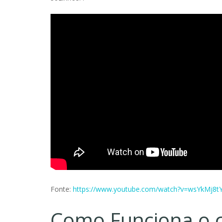
Fonte:
https://www.youtube.com/watch?v=wsYkMj8t
Como Funciona o 