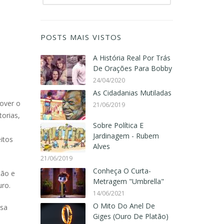
POSTS MAIS VISTOS
A História Real Por Trás
De Orações Para Bobby
24/04/2020
As Cidadanias Mutiladas
over o
21/06/2019
orias,
Sobre Política E
Jardinagem - Rubem
itos
Alves
21/06/2019
Conheça O Curta-
ção e
Metragem "Umbrella"
uro.
14/06/2021
O Mito Do Anel De
ssa
Giges (Ouro De Platão)