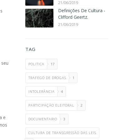
21/06/2019
Definições De Cultura -
is
Clifford Geertz.
21/06/2019
TAG
o seu
POLITICA
17
TRAFEGO DE DROGAS
1
INTOLERÂNCIA
4
PARTICIPAÇÃO ELEITORAL
2
a e
DOCUMENTARIO
3
anos
CULTURA DE TRANSGRESSÃO DAS LEIS