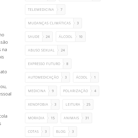
TELEMEDICINA
7
MUDANÇAS CLIMÁTICAS
3
omo
SAUDE
24
ÁLCOOL
10
ssão
s na
ABUSO SEXUAL
24
ois
EXPRESSO FUTURO
8
tato
AUTOMEDICAÇÃO
3
ÁCOOL
1
çou,
MEDICINA
9
POLARIZAÇÃO
4
essoal
XENOFOBIA
3
LEITURA
25
cola
MORADIA
15
ANIMAIS
31
s
COTAS
3
BLOG
3