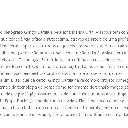
o cenógrafo Gringo Cardia e pela atriz Marisa Orth. A escola tem c
 sua consciência crítica e autoestima, através da arte e de uma profi
freqüentar a Spectaculu, todos os jovens precisam estar matriculado
uitas de qualificação profissional e construção cidadã, dividida em d
Visuais e Tecnologia. Este último, com oficinas técnicas de vídeo,
 que oferece antes de tudo, inclusão digital. Lá, os alunos têm o con
rciona novas perspectivas profissionais, ampliando seus horizontes
de um Brasil que dá certo, Gringo Cardia narra como o projeto come
portância da tecnologia de ponta como ferramenta de transformação p
idades, e por lá já passaram mais de 800 alunos, muitos deles, hoje,
tá Felipe Bachur, aluno do curso de vídeo. Ele se destacou e hoje é
a, já havia trabalhado como assistente de fotografia, entrou na es
mo curso. Marcele de Araújo, moradora de Campo Grande e aluna da