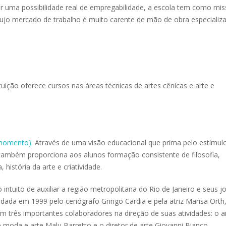
r uma possibilidade real de empregabilidade, a escola tem como mis
ujo mercado de trabalho é muito carente de mão de obra especializa
tuição oferece cursos nas áreas técnicas de artes cênicas e arte e
o momento)
. Através de uma visão educacional que prima pelo estímul
o também proporciona aos alunos formação consistente de filosofia,
, história da arte e criatividade.
 intuito de auxiliar a região metropolitana do Rio de Janeiro e seus j
ndada em 1999 pelo cenógrafo Gringo Cardia e pela atriz Marisa Orth,
em três importantes colaboradores na direção de suas atividades: o ar
de moda e arte Malu Barretto e o diretor de arte Giovanni Bianco.