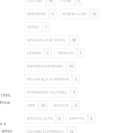
CULTURA
14
FILME
1
OBESIDADE
1
RUBEM ALVES
15
IDOSOS
1
DESIGUALDADE SOCIAL
30
GÊNERO
1
TRÂNSITO
1
EMPREENDEDORISMO
16
SEGURANÇA ALIMENTAR
3
PATRIMONIO CULTURAL
5
 1999,
ência
ARTE
24
MUSICAS
6
MANIPULAÇÃO
8
EMPATIA
3
is e
e antes
CIGARRO ELETRÔNICO
16