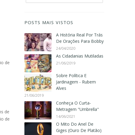
POSTS MAIS VISTOS
A História Real Por Trás
De Orações Para Bobby
24/04/2020
As Cidadanias Mutiladas
io de
21/06/2019
Sobre Política E
Jardinagem - Rubem
Alves
21/06/2019
Conheça O Curta-
Metragem "Umbrella"
ns de
14/06/2021
io de
O Mito Do Anel De
Giges (Ouro De Platão)