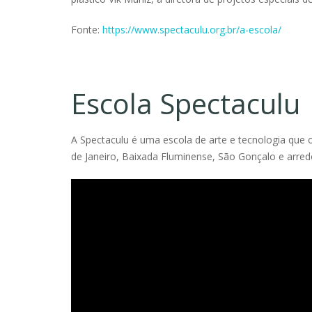
Fonte:
https://www.spectaculu.org.br/a-escola/
Escola Spectaculu 
A Spectaculu é uma escola de arte e tecnologia que o
de Janeiro, Baixada Fluminense, São Gonçalo e arred