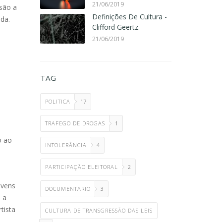
21/06/2019
são a
Definições De Cultura -
da.
Clifford Geertz.
21/06/2019
TAG
POLITICA
17
TRAFEGO DE DROGAS
1
o ao
INTOLERÂNCIA
4
PARTICIPAÇÃO ELEITORAL
2
ovens
DOCUMENTARIO
3
 a
tista
CULTURA DE TRANSGRESSÃO DAS LEIS