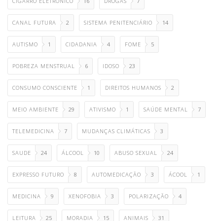
CIGARRO ELETRÔNICO
16
DROGAS
7
CANAL FUTURA
2
SISTEMA PENITENCIÁRIO
14
AUTISMO
1
CIDADANIA
4
FOME
5
POBREZA MENSTRUAL
6
IDOSO
23
CONSUMO CONSCIENTE
1
DIREITOS HUMANOS
2
MEIO AMBIENTE
29
ATIVISMO
1
SAÚDE MENTAL
7
TELEMEDICINA
7
MUDANÇAS CLIMÁTICAS
3
SAUDE
24
ÁLCOOL
10
ABUSO SEXUAL
24
EXPRESSO FUTURO
8
AUTOMEDICAÇÃO
3
ÁCOOL
1
MEDICINA
9
XENOFOBIA
3
POLARIZAÇÃO
4
LEITURA
25
MORADIA
15
ANIMAIS
31