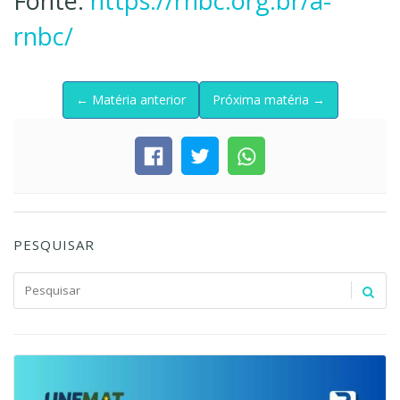
Fonte:
https://rnbc.org.br/a-
rnbc/
← Matéria anterior
Próxima matéria →
PESQUISAR