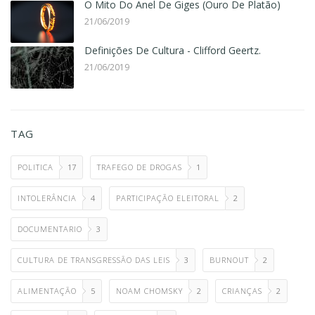
O Mito Do Anel De Giges (Ouro De Platão)
21/06/2019
Definições De Cultura - Clifford Geertz.
21/06/2019
TAG
POLITICA
17
TRAFEGO DE DROGAS
1
INTOLERÂNCIA
4
PARTICIPAÇÃO ELEITORAL
2
DOCUMENTARIO
3
CULTURA DE TRANSGRESSÃO DAS LEIS
3
BURNOUT
2
ALIMENTAÇÃO
5
NOAM CHOMSKY
2
CRIANÇAS
2