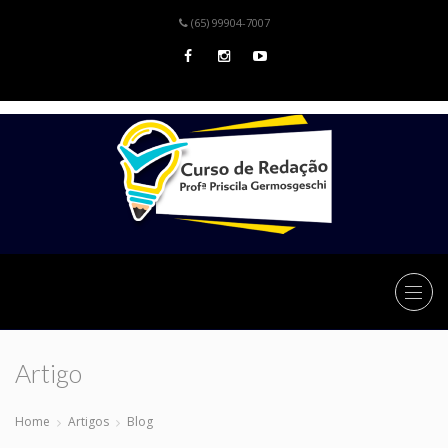
(65) 99904-7007
Artigo
Home
Artigos
Blog