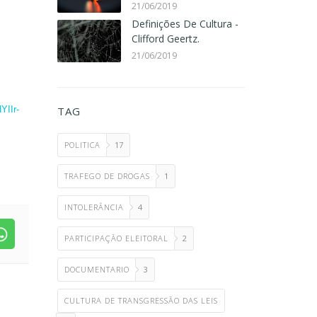
21/06/2019
Definições De Cultura -
Clifford Geertz.
21/06/2019
YIIr-
TAG
POLITICA
17
TRAFEGO DE DROGAS
1
INTOLERÂNCIA
4
PARTICIPAÇÃO ELEITORAL
2
DOCUMENTARIO
3
CULTURA DE TRANSGRESSÃO DAS LEIS