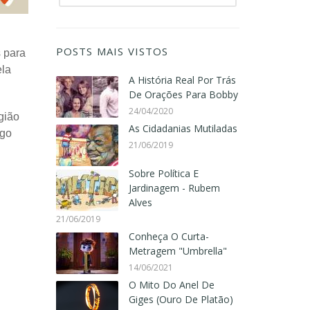
POSTS MAIS VISTOS
s para
ela
A História Real Por Trás
De Orações Para Bobby
24/04/2020
gião
As Cidadanias Mutiladas
igo
21/06/2019
Sobre Política E
Jardinagem - Rubem
Alves
21/06/2019
Conheça O Curta-
Metragem "Umbrella"
14/06/2021
O Mito Do Anel De
Giges (Ouro De Platão)