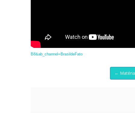
B8&ab_channel=BrasildeFato
← Matéria