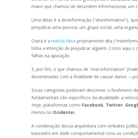
maior que chamou de desordem informacional, um co
Uma delas é a desinformação ("disinformation"), qu
prejudicar uma pessoa, um grupo social, uma organi
Outra é a
notícia falsa
propriamente dita ("misinform
tinha a intenção de prejudicar alguém. Como aqui o 
falhas na apuração.
E, por fim, o que chamou de "mal-information" (mali
disseminadas com a finalidade de causar danos —po
Essas categorias poderiam descrever o fenômeno d
fundamentais são específicos da atualidade: a veloci
Hoje, plataformas como
Facebook
,
Twitter
,
Goog
menos no
Ocidente
).
A combinação dessa arquitetura com embates político
baseados em dade comportamental criou as condiçõ