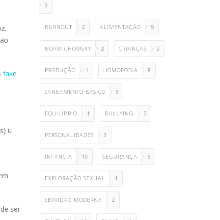
3
BURNOUT
2
ALIMENTAÇÃO
5
z.
ção
NOAM CHOMSKY
2
CRIANÇAS
2
PRODUÇÃO
1
HOMOFOBIA
8
s
fake
SANEAMENTO BÁSICO
5
EQUILÍBRIO
1
BULLYING
5
s) u
PERSONALIDADES
3
INFANCIA
10
SEGURANÇA
6
 em
EXPLORAÇÃO SEXUAL
1
SERVIDÃO MODERNA
2
ode ser