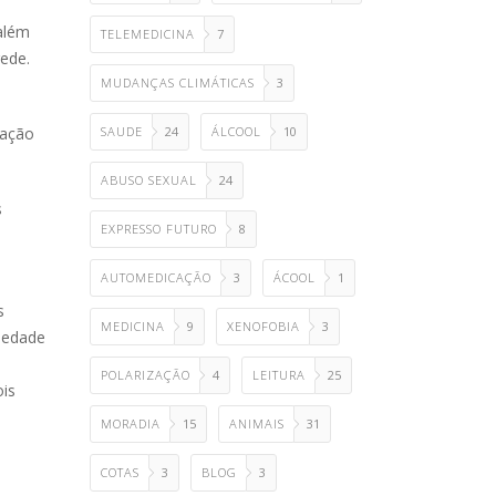
além
TELEMEDICINA
7
rede.
MUDANÇAS CLIMÁTICAS
3
SAUDE
24
ÁLCOOL
10
mação
ABUSO SEXUAL
24
s
EXPRESSO FUTURO
8
AUTOMEDICAÇÃO
3
ÁCOOL
1
s
MEDICINA
9
XENOFOBIA
3
ciedade
POLARIZAÇÃO
4
LEITURA
25
ois
MORADIA
15
ANIMAIS
31
COTAS
3
BLOG
3