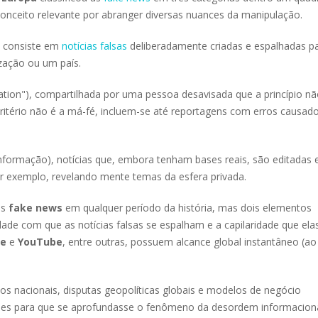
nceito relevante por abranger diversas nuances da manipulação.
e consiste em
notícias falsas
deliberadamente criadas e espalhadas p
zação ou um país.
ation"), compartilhada por uma pessoa desavisada que a princípio n
critério não é a má-fé, incluem-se até reportagens com erros causad
nformação), notícias que, embora tenham bases reais, são editadas 
r exemplo, revelando mente temas da esfera privada.
as
fake news
em qualquer período da história, mas dois elementos
dade com que as notícias falsas se espalham e a capilaridade que ela
le
e
YouTube
, entre outras, possuem alcance global instantâneo (ao
s nacionais, disputas geopolíticas globais e modelos de negócio
es para que se aprofundasse o fenômeno da desordem informaciona