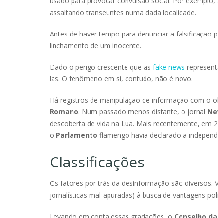
usado para provocar convulsão social. Por exemplo, 
assaltando transeuntes numa dada localidade.
Antes de haver tempo para denunciar a falsificação
linchamento de um inocente.
Dado o perigo crescente que as
fake news
represent
las. O fenômeno em si, contudo, não é novo.
Há registros de manipulação de informação com o ob
Romano
. Num passado menos distante, o jornal
Ne
descoberta de vida na Lua. Mais recentemente, em 2
o
Parlamento
flamengo havia declarado a independê
Classificações
Os fatores por trás da desinformação são diversos.
jornalísticas mal-apuradas) à busca de vantagens polí
Levando em conta essas gradações, o
Conselho da