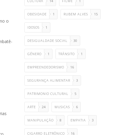
CULTURA
14
FILME
1
OBESIDADE
1
RUBEM ALVES
15
omo o
IDOSOS
1
DESIGUALDADE SOCIAL
30
mbatê-
GÊNERO
1
TRÂNSITO
1
EMPREENDEDORISMO
16
a
SEGURANÇA ALIMENTAR
3
PATRIMONIO CULTURAL
5
ARTE
24
MUSICAS
6
rias
MANIPULAÇÃO
8
EMPATIA
3
CIGARRO ELETRÔNICO
16
ro