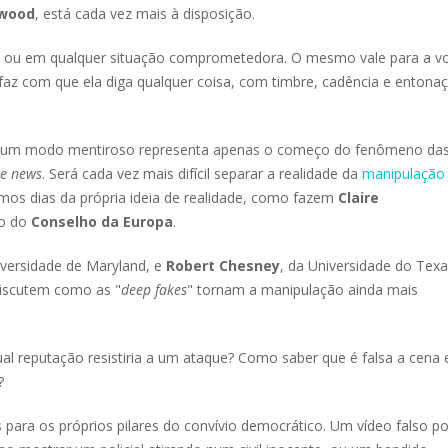
ywood
, está cada vez mais à disposição.
o ou em qualquer situação comprometedora. O mesmo vale para a vo
az com que ela diga qualquer coisa, com timbre, cadência e entona
algum modo mentiroso representa apenas o começo do fenômeno da
ke news
. Será cada vez mais difícil separar a realidade da
manipulação
os dias da própria ideia de realidade, como fazem
Claire
io do
Conselho da Europa
.
iversidade de Maryland, e
Robert Chesney
, da Universidade do Texa
iscutem como as "
deep fakes
" tornam a manipulação ainda mais
al reputação resistiria a um ataque? Como saber que é falsa a cena
?
para os próprios pilares do convívio democrático. Um vídeo falso p