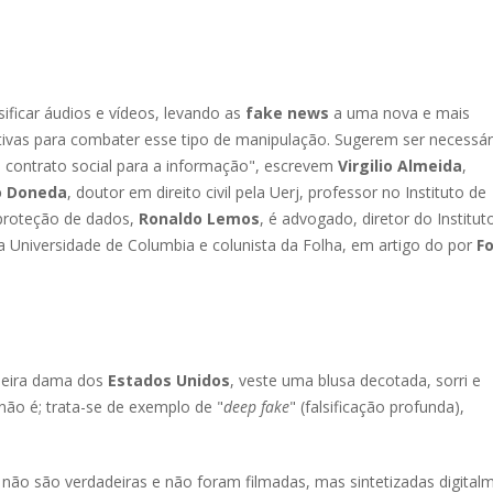
sificar áudios e vídeos, levando as
fake news
a uma nova e mais
ativas para combater esse tipo de manipulação. Sugerem ser necessár
 o contrato social para a informação", escrevem
Virgilio Almeida
,
o Doneda
, doutor em direito civil pela Uerj, professor no Instituto de
e proteção de dados,
Ronaldo Lemos
, é advogado, diretor do Institut
da Universidade de Columbia e colunista da Folha, em artigo do por
F
meira dama dos
Estados Unidos
, veste uma blusa decotada, sorri e
não é; trata-se de exemplo de "
deep fake
" (falsificação profunda),
 não são verdadeiras e não foram filmadas, mas sintetizadas digital