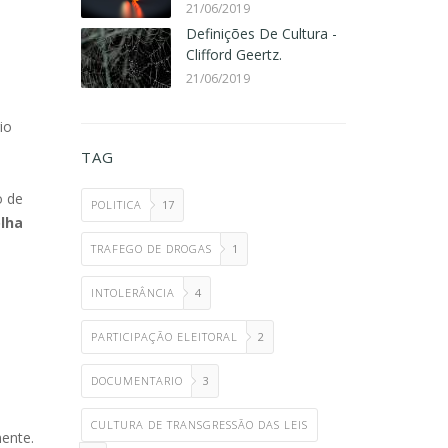
21/06/2019
Definições De Cultura -
Clifford Geertz.
21/06/2019
io
TAG
o de
POLITICA
17
olha
TRAFEGO DE DROGAS
1
INTOLERÂNCIA
4
PARTICIPAÇÃO ELEITORAL
2
DOCUMENTARIO
3
CULTURA DE TRANSGRESSÃO DAS LEIS
mente.