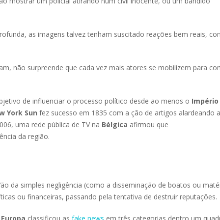
ao mostrar um policial atirando num civil inocente, ou um bandido
 profunda, as imagens talvez tenham suscitado reações bem reais, c
am, não surpreende que cada vez mais atores se mobilizem para co
jetivo de influenciar o processo político desde ao menos o
Império
w York Sun
fez sucesso em 1835 com a ção de artigos alardeando 
006, uma rede pública de TV na
Bélgica
afirmou que
ncia da região.
 Vão da simples negligência (como a disseminação de boatos ou maté
ticas ou financeiras, passando pela tentativa de destruir reputações.
 Europa
classificou as
fake news
em três categorias dentro um quad