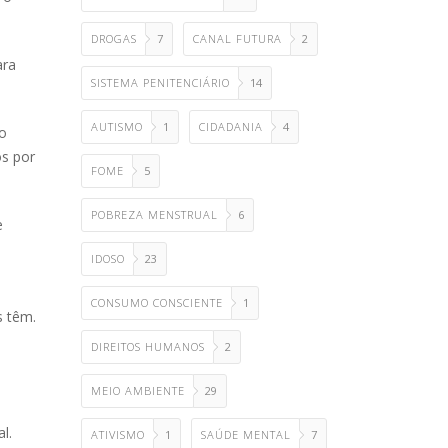
DROGAS
7
CANAL FUTURA
2
ara
SISTEMA PENITENCIÁRIO
14
AUTISMO
1
CIDADANIA
4
ão
os por
FOME
5
POBREZA MENSTRUAL
6
e
IDOSO
23
CONSUMO CONSCIENTE
1
s têm.
DIREITOS HUMANOS
2
MEIO AMBIENTE
29
l.
ATIVISMO
1
SAÚDE MENTAL
7