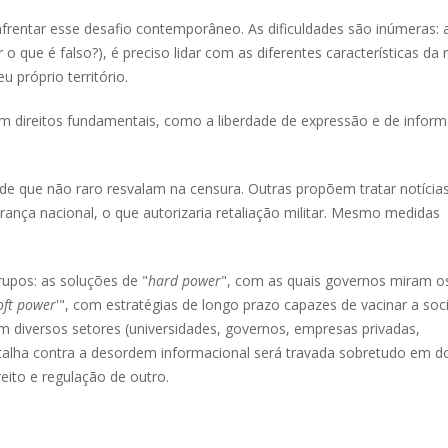
nfrentar esse desafio contemporâneo. As dificuldades são inúmeras: 
o que é falso?), é preciso lidar com as diferentes características da 
próprio território.
m direitos fundamentais, como a liberdade de expressão e de infor
e que não raro resvalam na censura. Outras propõem tratar notícia
nça nacional, o que autorizaria retaliação militar. Mesmo medidas
rupos: as soluções de "
hard power
", com as quais governos miram o
oft power
'", com estratégias de longo prazo capazes de vacinar a so
 diversos setores (universidades, governos, empresas privadas,
batalha contra a desordem informacional será travada sobretudo em d
reito e regulação de outro.