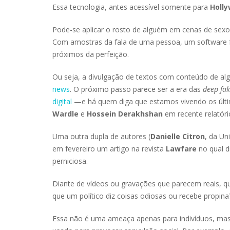
Essa tecnologia, antes acessível somente para
Holl
Pode-se aplicar o rosto de alguém em cenas de sex
Com amostras da fala de uma pessoa, um software f
próximos da perfeição.
Ou seja, a divulgação de textos com conteúdo de 
news
. O próximo passo parece ser a era das
deep fa
digital
—e há quem diga que estamos vivendo os últim
Wardle
e
Hossein Derakhshan
em recente relatór
Uma outra dupla de autores (
Danielle Citron
, da Un
em fevereiro um artigo na revista
Lawfare
no qual d
perniciosa.
Diante de vídeos ou gravações que parecem reais, qu
que um político diz coisas odiosas ou recebe propina
Essa não é uma ameaça apenas para indivíduos, mas 