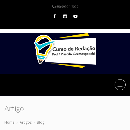
(65) 99904-7007
Artigo
Home
Artigos
Blog