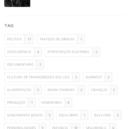
TAG
POLITICA
17
TRAFEGO DE DROGAS
1
INTOLERÂNCIA
4
PARTICIPAÇÃO ELEITORAL
2
DOCUMENTARIO
3
CULTURA DE TRANSGRESSÃO DAS LEIS
3
BURNOUT
2
ALIMENTAÇÃO
5
NOAM CHOMSKY
2
CRIANÇAS
2
PRODUÇÃO
1
HOMOFOBIA
8
SANEAMENTO BÁSICO
5
EQUILÍBRIO
1
BULLYING
5
PERSONALIDADES
3
INFANCIA
10
SEGURANÇA
6