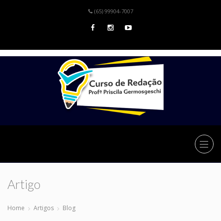
(65) 99904-7007
Artigo
Home
Artigos
Blog