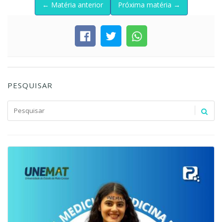
← Matéria anterior
Próxima matéria →
PESQUISAR