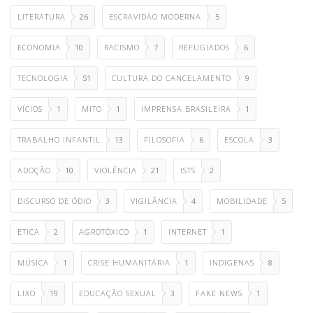
LITERATURA
26
ESCRAVIDÃO MODERNA
5
ECONOMIA
10
RACISMO
7
REFUGIADOS
6
TECNOLOGIA
51
CULTURA DO CANCELAMENTO
9
VÍCIOS
1
MITO
1
IMPRENSA BRASILEIRA
1
TRABALHO INFANTIL
13
FILOSOFIA
6
ESCOLA
3
ADOÇÃO
10
VIOLÊNCIA
21
ISTS
2
DISCURSO DE ÓDIO
3
VIGILÂNCIA
4
MOBILIDADE
5
ETICA
2
AGROTÓXICO
1
INTERNET
1
MÚSICA
1
CRISE HUMANITÁRIA
1
INDIGENAS
8
LIXO
19
EDUCAÇÃO SEXUAL
3
FAKE NEWS
1