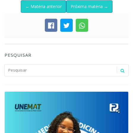
← Matéria anterior
Próxima matéria →
PESQUISAR