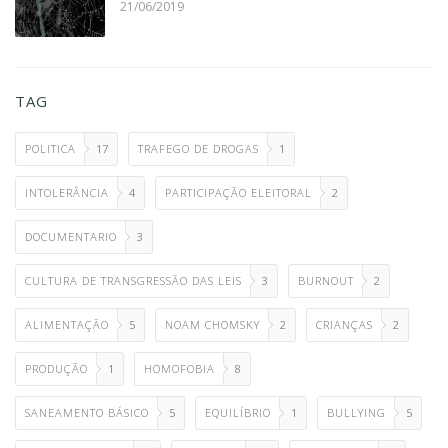
21/06/2019
TAG
POLITICA
17
TRAFEGO DE DROGAS
1
INTOLERÂNCIA
4
PARTICIPAÇÃO ELEITORAL
2
DOCUMENTARIO
3
CULTURA DE TRANSGRESSÃO DAS LEIS
3
BURNOUT
2
ALIMENTAÇÃO
5
NOAM CHOMSKY
2
CRIANÇAS
2
PRODUÇÃO
1
HOMOFOBIA
8
SANEAMENTO BÁSICO
5
EQUILÍBRIO
1
BULLYING
5