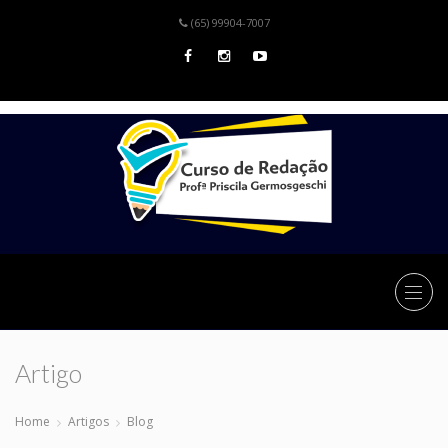
(65) 99904-7007
Artigo
Home
Artigos
Blog