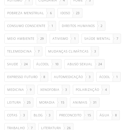
AUTISMO
1
CIDADANIA
4
FOME
5
POBREZA MENSTRUAL
6
IDOSO
23
CONSUMO CONSCIENTE
1
DIREITOS HUMANOS
2
MEIO AMBIENTE
29
ATIVISMO
1
SAÚDE MENTAL
7
TELEMEDICINA
7
MUDANÇAS CLIMÁTICAS
3
SAUDE
24
ÁLCOOL
10
ABUSO SEXUAL
24
EXPRESSO FUTURO
8
AUTOMEDICAÇÃO
3
ÁCOOL
1
MEDICINA
9
XENOFOBIA
3
POLARIZAÇÃO
4
LEITURA
25
MORADIA
15
ANIMAIS
31
COTAS
3
BLOG
3
PRECONCEITO
15
ÁGUA
8
TRABALHO
7
LITERATURA
26