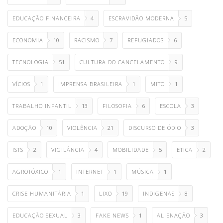
EDUCAÇÃO FINANCEIRA
4
ESCRAVIDÃO MODERNA
5
ECONOMIA
10
RACISMO
7
REFUGIADOS
6
TECNOLOGIA
51
CULTURA DO CANCELAMENTO
9
VÍCIOS
1
IMPRENSA BRASILEIRA
1
MITO
1
TRABALHO INFANTIL
13
FILOSOFIA
6
ESCOLA
3
ADOÇÃO
10
VIOLÊNCIA
21
DISCURSO DE ÓDIO
3
ISTS
2
VIGILÂNCIA
4
MOBILIDADE
5
ETICA
2
AGROTÓXICO
1
INTERNET
1
MÚSICA
1
CRISE HUMANITÁRIA
1
LIXO
19
INDIGENAS
8
EDUCAÇÃO SEXUAL
3
FAKE NEWS
1
ALIENAÇÃO
3