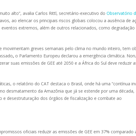
to alto”, avalia Carlos Rittl, secretário-executivo do
Observatório 
os, ao elencar os principais riscos globais colocou a ausência de a
os eventos extremos, além de outros relacionados, como degradação
ue movimentam greves semanais pelo clima no mundo inteiro, tem o
assado
,
o Parlamento Europeu declarou a emergência climática. Nor
rar suas emissões de GEE até 2050 e a África do Sul deve reduzir a
icas, o relatório do CAT destaca o Brasil, onde há uma “contínua in
lta no desmatamento da Amazônia que já se estende por uma década, 
to e desestruturação dos órgãos de fiscalização e combate ao
mpromissos oficiais reduzir as emissões de GEE em 37% comparado 