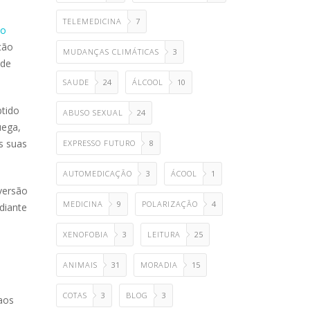
TELEMEDICINA
7
do
ção
MUDANÇAS CLIMÁTICAS
3
 de
SAUDE
24
ÁLCOOL
10
btido
ABUSO SEXUAL
24
uega,
s suas
EXPRESSO FUTURO
8
AUTOMEDICAÇÃO
3
ÁCOOL
1
versão
MEDICINA
9
POLARIZAÇÃO
4
diante
XENOFOBIA
3
LEITURA
25
ANIMAIS
31
MORADIA
15
COTAS
3
BLOG
3
aos