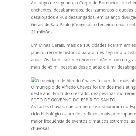
Ao longo de segunda, o Corpo de Bombeiros recebeu 
enchentes, desabamentos, deslizamentos e quedas de
desalojados e 408 desabrigados, em balanço divulg
Gerais de São Paulo (Ceagesp), o terceiro maior cen
21 milhões.
Em Minas Gerais, mais de 100 cidades ficaram em est
janeiro, recorde histórico para o mês segundo o Ins
anual.
Os danos socioeconômicos dão o tom da gravi
mais de 45 mil pessoas desalojadas e 8 mil desabriga
O município de Alfredo Chaves foi um dos mais ating
deste ano. Em todo o estado, dez pessoas morreram,
FOTO DE
GOVERNO DO ESPÍRITO SANTO
As fortes chuvas, que também se instauraram no Espí
ciclo hidrológico – um dos reflexos mais preocupant
maior frequência de eventos climáticos extremos: a
chuvosas.