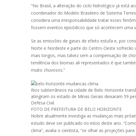
“No Brasil, a alteração do ciclo hidrológico já está
coordenador do Modelo Brasileiro de Sistema Terrestr
considera uma irresponsabilidade tratar esses fenô
fossem eventos episódicos que só acontecem uma v
Se as emissões de gases de efeito estufa e, por con
Norte e Nordeste e parte do Centro-Oeste sofrerão
mais longos, mas talvez sem a compensação de chove
tendência dos biomas ali representados é que també
muito chuvosos.”
Rios subterrâneos na cidade de Belo Horizonte trans
atingiram os estado de Minas Gerais deixaram 59 pe
Defesa Civil.
FOTO DE
PREFEITURA DE BELO HORIZONTE
Nobre atualmente investiga as mudanças mais próxim
estudo deve ser publicado no início deste ano. “Co
clima”, avalia o cientista, “se olhar as projeções pa