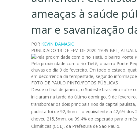
ameaças à saúde públ
mar e savanização d
POR
KEVIN DAMASIO
PUBLICADO
13 DE FEV. DE 2020 19:49 BRT
,
ATUAL
Pela proximidade com o rio Tietê, o bairro Ponte Peq
chuvas do dia 9 de fevereiro. Em todo o estado, qu
em decorrência da tempestade, segundo informações 
FOTO DE
PAULO PINTO/FOTOS PÚBLICAS
Desde o final de janeiro, o Sudeste brasileiro sofre
iniciaram na tarde do último domingo, 9 de fevereir
transbordar os dois principais rios da capital paulist
paulista foi de 92,4mm – o equivalente a 42,6% dos 
choveu 215,5mm, ou 99,4% do esperado para o mês.
Climáticas (CGE), da Prefeitura de São Paulo.