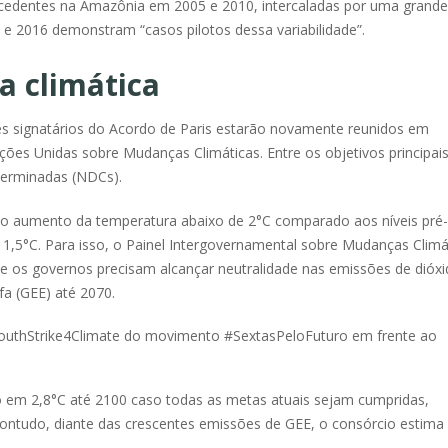
ecedentes na Amazônia em 2005 e 2010, intercaladas por uma grande
e 2016 demonstram “casos pilotos dessa variabilidade”.
a climática
s signatários do Acordo de Paris estarão novamente reunidos em
ões Unidas sobre Mudanças Climáticas. Entre os objetivos principai
terminadas (NDCs).
 o aumento da temperatura abaixo de 2°C comparado aos níveis pré-
em 1,5°C. Para isso, o Painel Intergovernamental sobre Mudanças Climá
que os governos precisam alcançar neutralidade nas emissões de dióx
fa (GEE) até 2070.
o em
2,8°C até 2100 caso todas as metas atuais sejam cumpridas,
ontudo, diante das crescentes emissões de GEE, o consórcio estima