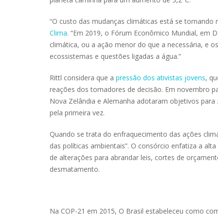
“O custo das mudanças climáticas está se tornando mui
Clima
. “Em 2019, o Fórum Econômico Mundial, em Dav
climática, ou a ação menor do que a necessária, e 
ecossistemas e questões ligadas a água.”
Rittl considera que a
pressão dos ativistas jovens
, q
reações dos tomadores de decisão. Em novembro p
Nova Zelândia e Alemanha adotaram objetivos para ze
pela primeira vez.
Quando se trata do enfraquecimento das ações climát
das políticas ambientais”. O consórcio enfatiza a a
de alterações para abrandar leis, cortes de orçamen
desmatamento.
Na COP-21 em 2015,
O Brasil estabeleceu como co