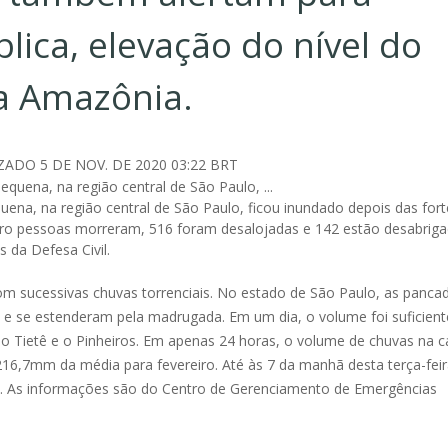
ica, elevação do nível do
a Amazônia.
IZADO
5 DE NOV. DE 2020 03:22 BRT
uena, na região central de São Paulo, ficou inundado depois das fort
atro pessoas morreram, 516 foram desalojadas e 142 estão desabrig
da Defesa Civil.
 com sucessivas chuvas torrenciais. No estado de São Paulo, as panca
o, e se estenderam pela madrugada. Em um dia, o volume foi suficient
a, o Tietê e o Pinheiros. Em apenas 24 horas, o volume de chuvas na ca
216,7mm da média para fevereiro. Até às 7 da manhã desta terça-feir
 As informações são do Centro de Gerenciamento de Emergências