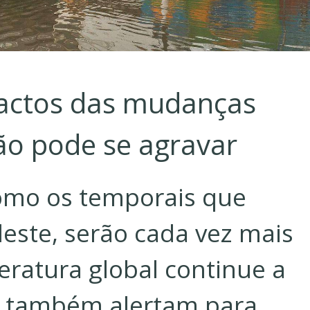
mpactos das mudanças
ção pode se agravar
omo os temporais que
este, serão cada vez mais
ratura global continue a
s também alertam para