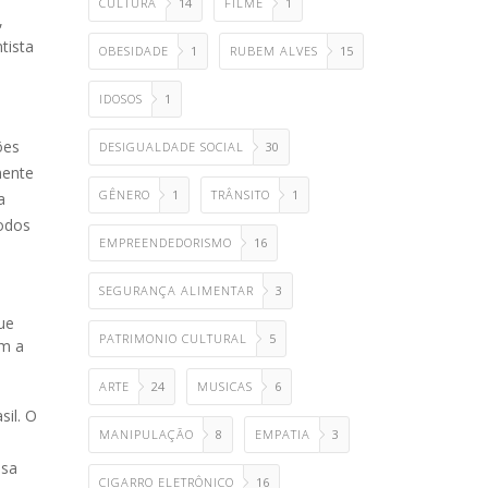
CULTURA
14
FILME
1
,
tista
OBESIDADE
1
RUBEM ALVES
15
e
IDOSOS
1
ões
DESIGUALDADE SOCIAL
30
mente
GÊNERO
1
TRÂNSITO
1
a
íodos
EMPREENDEDORISMO
16
SEGURANÇA ALIMENTAR
3
ue
PATRIMONIO CULTURAL
5
om a
ARTE
24
MUSICAS
6
il. O
MANIPULAÇÃO
8
EMPATIA
3
isa
CIGARRO ELETRÔNICO
16