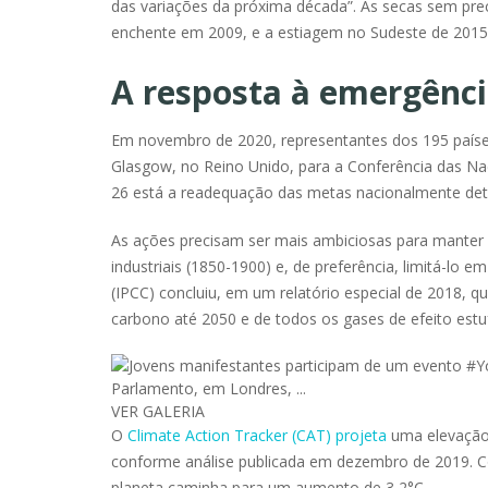
das variações da próxima década”. As secas sem pr
enchente em 2009, e a estiagem no Sudeste de 2015 
A resposta à emergênci
Em novembro de 2020, representantes dos 195 paíse
Glasgow, no Reino Unido, para a Conferência das Naç
26 está a readequação das metas nacionalmente de
As ações precisam ser mais ambiciosas para manter
industriais (1850-1900) e, de preferência, limitá-lo 
(IPCC) concluiu, em um relatório especial de 2018, 
carbono até 2050 e de todos os gases de efeito estu
VER GALERIA
O
Climate Action Tracker (CAT) projeta
uma elevaçã
conforme análise publicada em dezembro de 2019. C
planeta caminha para um aumento de 3,2°C.