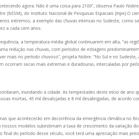
 acontecendo agora. Não é uma coisa para 2100”, observa Paulo Nobre
e (BESM), do Instituto Nacional de Pesquisas Espaciais (Inpe).O cien
menos extremos, a exemplo das chuvas intensas no Sudeste, como s
ez a cada cem anos.
sequência, a temperatura média global continuarem em alta, “as regi
 uma redução nas chuvas, com períodos de estiagens predominante
r mais no período chuvoso”, projeta Nobre. “No Sul e no Sudeste, 
m ocorram secas mais extremas e duradouras, intercaladas por per
bordaram, inundando a cidade. As tempestades deste início de ano q
ssoas mortas, 45 mil desalojadas e 8 mil desabrigadas, de acordo c
as que acontecerão em decorrência da emergência climática no Bras
mo nossos modelos subestimam a taxa de crescimento da variação do
ra o final do período desse século, você terá uma apreciação mais prec