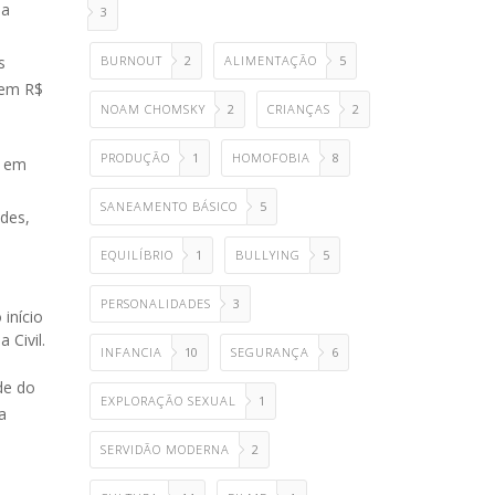
 a
3
BURNOUT
2
ALIMENTAÇÃO
5
s
 em R$
NOAM CHOMSKY
2
CRIANÇAS
2
PRODUÇÃO
1
HOMOFOBIA
8
s em
SANEAMENTO BÁSICO
5
des,
EQUILÍBRIO
1
BULLYING
5
PERSONALIDADES
3
início
 Civil.
INFANCIA
10
SEGURANÇA
6
de do
EXPLORAÇÃO SEXUAL
1
a
SERVIDÃO MODERNA
2