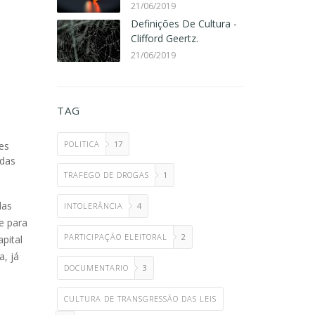
21/06/2019
Definições De Cultura -
Clifford Geertz.
21/06/2019
TAG
POLITICA
17
es
adas
TRAFEGO DE DROGAS
1
das
INTOLERÂNCIA
4
e para
PARTICIPAÇÃO ELEITORAL
2
pital
a, já
DOCUMENTARIO
3
CULTURA DE TRANSGRESSÃO DAS LEIS