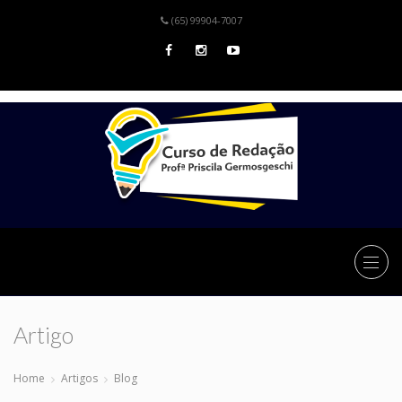
(65) 99904-7007
Artigo
Home
Artigos
Blog