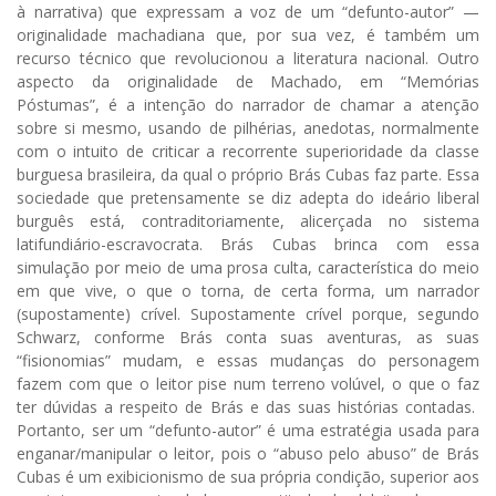
à narrativa) que expressam a voz de um “de­funto-autor” —
originalidade machadiana que, por sua vez, é também um
recurso técnico que revolucionou a literatura nacional. Outro
aspecto da originalidade de Machado, em “Memórias
Póstumas”, é a intenção do narrador de chamar a atenção
sobre si mesmo, usando de pilhérias, anedotas, normalmente
com o intuito de criticar a recorrente superioridade da classe
burguesa brasileira, da qual o próprio Brás Cubas faz parte. Essa
sociedade que pretensamente se diz adepta do ideário liberal
burguês está, contraditoriamente, alicerçada no sistema
latifundiário-escravocrata. Brás Cubas brinca com essa
simulação por meio de uma prosa culta, característica do meio
em que vive, o que o torna, de certa forma, um narrador
(supostamente) crível. Supostamente crível porque, segundo
Schwarz, conforme Brás conta suas aventuras, as suas
“fisionomias” mudam, e essas mudanças do personagem
fazem com que o leitor pise num terreno volúvel, o que o faz
ter dúvidas a respeito de Brás e das suas histórias contadas.
Portanto, ser um “defunto-autor” é uma estratégia usada para
enganar/manipular o leitor, pois o “abuso pelo abuso” de Brás
Cubas é um exibicionismo de sua própria condição, su­perior aos