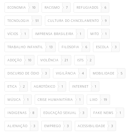
ECONOMIA
10
RACISMO
7
REFUGIADOS
6
TECNOLOGIA
51
CULTURA DO CANCELAMENTO
9
VÍCIOS
1
IMPRENSA BRASILEIRA
1
MITO
1
TRABALHO INFANTIL
13
FILOSOFIA
6
ESCOLA
3
ADOÇÃO
10
VIOLÊNCIA
21
ISTS
2
DISCURSO DE ÓDIO
3
VIGILÂNCIA
4
MOBILIDADE
5
ETICA
2
AGROTÓXICO
1
INTERNET
1
MÚSICA
1
CRISE HUMANITÁRIA
1
LIXO
19
INDIGENAS
8
EDUCAÇÃO SEXUAL
3
FAKE NEWS
1
ALIENAÇÃO
3
EMPREGO
3
ACESSIBILIDADE
3