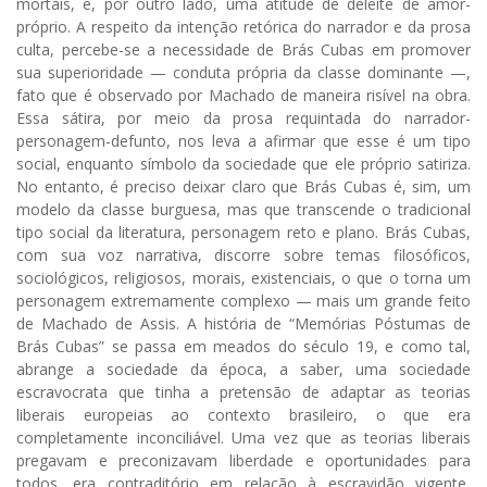
mortais, e, por outro lado, uma atitude de deleite de amor-
próprio. A respeito da intenção retórica do narrador e da prosa
culta, percebe-se a necessidade de Brás Cubas em promover
sua superioridade — conduta própria da classe dominante —,
fato que é observado por Machado de maneira risível na obra.
Essa sátira, por meio da prosa requintada do narrador-
personagem-defunto, nos leva a afirmar que esse é um tipo
social, enquanto símbolo da sociedade que ele próprio satiriza.
No entanto, é preciso deixar claro que Brás Cubas é, sim, um
modelo da classe burguesa, mas que transcende o tradicional
tipo social da literatura, personagem reto e plano. Brás Cubas,
com sua voz narrativa, discorre sobre temas filosóficos,
sociológicos, religiosos, morais, existenciais, o que o torna um
personagem extremamente complexo — mais um grande feito
de Ma­chado de Assis. A história de “Memórias Pós­tumas de
Brás Cubas” se passa em meados do século 19, e como tal,
abrange a sociedade da época, a saber, uma sociedade
escravocrata que tinha a pretensão de adaptar as teorias
liberais europeias ao contexto brasileiro, o que era
completamente inconciliável. Uma vez que as teorias liberais
pregavam e preconizavam liberdade e oportunidades para
todos, era contraditório em relação à escravidão vigente,