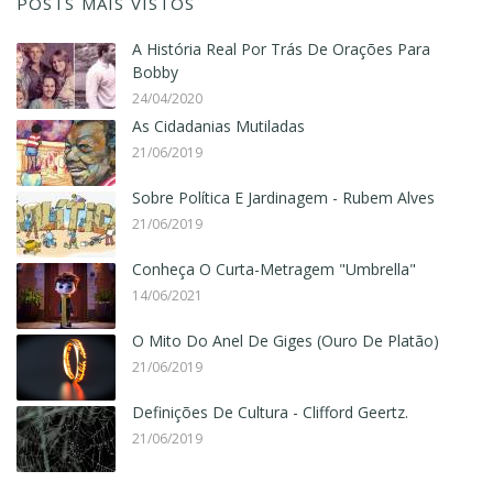
POSTS MAIS VISTOS
A História Real Por Trás De Orações Para
Bobby
24/04/2020
As Cidadanias Mutiladas
21/06/2019
Sobre Política E Jardinagem - Rubem Alves
21/06/2019
Conheça O Curta-Metragem "Umbrella"
14/06/2021
O Mito Do Anel De Giges (Ouro De Platão)
21/06/2019
Definições De Cultura - Clifford Geertz.
21/06/2019