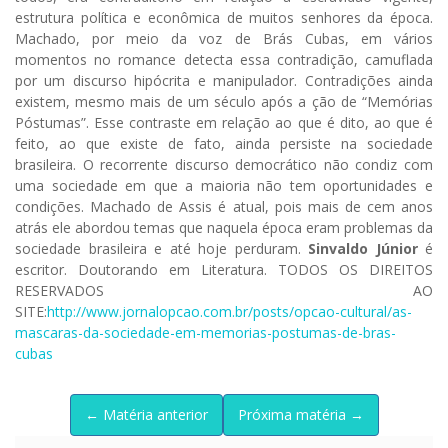
estrutura política e econômica de muitos senhores da época.
Machado, por meio da voz de Brás Cubas, em vários
momentos no romance detecta essa contradição, camuflada
por um discurso hipócrita e manipulador. Contradições ainda
existem, mesmo mais de um século após a ção de “Memórias
Pós­tumas”. Esse contraste em relação ao que é dito, ao que é
feito, ao que existe de fato, ainda persiste na sociedade
brasileira. O recorrente discurso democrático não condiz com
uma sociedade em que a maioria não tem oportunidades e
condições. Machado de Assis é atual, pois mais de cem anos
atrás ele abordou te­mas que naquela época eram problemas da
sociedade brasileira e até hoje per­duram.
Sinvaldo Júnior
é
escritor. Doutorando em Literatura. TODOS OS DIREITOS
RESERVADOS AO
SITE:
http://www.jornalopcao.com.br/posts/opcao-cultural/as-
mascaras-da-sociedade-em-memorias-postumas-de-bras-
cubas
← Matéria anterior
Próxima matéria →