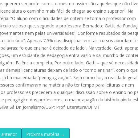
vens querem ser professores, e mesmo assim são aqueles que não tiv
enciatura o caminho mais fácil de chegar ao ensino superior”. Na
atéria: “O aluno com dificuldades de ontem se torna o professor com
írculo vicioso que, segundo a professora Bernadete Gatti, da Funda
governantes nem pelas universidades”. Conforme resultados da pesq
alta conteúdo”. Apenas 7,5% das disciplinas em tais cursos abordam 
 palavras: “o que ensinar é deixado de lado”. Na verdade, Gatti apena
ções, um estudante de Pedagogia entra vazio e sai murcho de conte
lguém. Falência completa. Por outro lado, Gatti – que vê necessidad
 as demais licenciaturas deixam de lado o “como ensinar”, com o qu
já há exacerbada “pedagogização”. Seja como for, a realidade geral
fessores confirmaram na matéria não ter tempo para leituras e nem
ios dos professores precedem a qualquer discussão sobre o ensino no pa
al e pedagógico dos professores, o maior apagão da história ainda es
ilva Sá Dr. Jornalismo/USP; Prof. Literatura/UFMT
 anterior
Próxima matéria →