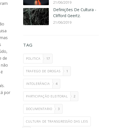
21/06/2019
eram
Definições De Cultura -
Clifford Geertz.
21/06/2019
ção
uisa
temas
s
TAG
údo,
e de
POLITICA
17
e não
TRAFEGO DE DROGAS
1
 é
INTOLERÂNCIA
4
ís.
tá por
PARTICIPAÇÃO ELEITORAL
2
DOCUMENTARIO
3
CULTURA DE TRANSGRESSÃO DAS LEIS