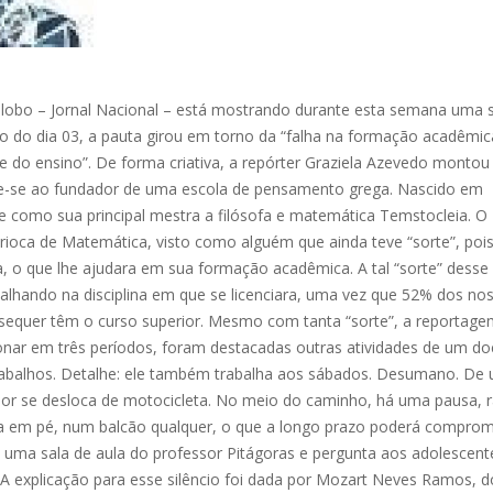
lobo – Jornal Nacional – está mostrando durante esta semana uma s
ão do dia 03, a pauta girou em torno da “falha na formação acadêmic
e do ensino”. De forma criativa, a repórter Graziela Azevedo montou
ere-se ao fundador de uma escola de pensamento grega. Nascido em
ve como sua principal mestra a filósofa e matemática Temstocleia. O
ioca de Matemática, visto como alguém que ainda teve “sorte”, poi
 o que lhe ajudara em sua formação acadêmica. A tal “sorte” desse
balhando na disciplina em que se licenciara, uma vez que 52% dos no
sequer têm o curso superior. Mesmo com tanta “sorte”, a reportag
onar em três períodos, foram destacadas outras atividades de um do
) trabalhos. Detalhe: ele também trabalha aos sábados. Desumano. De
essor se desloca de motocicleta. No meio do caminho, há uma pausa, r
ta em pé, num balcão qualquer, o que a longo prazo poderá compro
a uma sala de aula do professor Pitágoras e pergunta aos adolescent
A explicação para esse silêncio foi dada por Mozart Neves Ramos, d