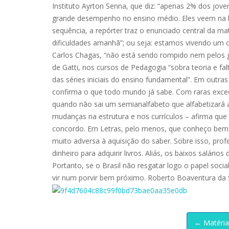
Instituto Ayrton Senna, que diz: “apenas 2% dos jo
grande desempenho no ensino médio. Eles veem na lic
sequência, a repórter traz o enunciado central da m
dificuldades amanhã”; ou seja: estamos vivendo um c
Carlos Chagas, “não está sendo rompido nem pelos 
de Gatti, nos cursos de Pedagogia “sobra teoria e f
das séries iniciais do ensino fundamental”. Em outras
confirma o que todo mundo já sabe. Com raras exce
quando não sai um semianalfabeto que alfabetizará a
mudanças na estrutura e nos currículos – afirma que
concordo. Em Letras, pelo menos, que conheço bem, 
muito adversa à aquisição do saber. Sobre isso, pro
dinheiro para adquirir livros. Aliás, os baixos salár
Portanto, se o Brasil não resgatar logo o papel soci
vir num porvir bem próximo. Roberto Boaventura da S
← Matéria