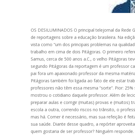
OS DESILUMINADOS O principal telejornal da Rede G
de reportagens sobre a educação brasileira. Na ediç
vista como “um dos principais problemas na qualidad
trabalho em cima de dois Pitágoras. O primeiro ref
Samus, cerca de 500 anos a.C., o velho Pitágoras te
segundo Pitágoras da reportagem é um professor car
pai fora um apaixonado professor da mesma matéria,
Pitágoras também foi ligada ao fato de ele estar tra
professores não têm essa mesma “sorte”. Pior: 25% 
mostrou o cotidiano daquele professor. Além de leci
preparar aulas e corrigir (muitas) provas e (muitos
escola a outra, correndo riscos no trânsito, o prof
mas há. Comer é necessário, mas sua refeição é fei
sua saúde. Diante desse quadro, a repórter aproveit
quem gostaria de ser professor? Ninguém responde. 