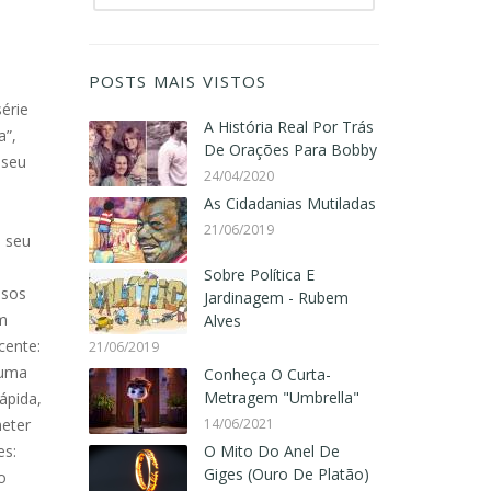
POSTS MAIS VISTOS
érie
A História Real Por Trás
a”,
De Orações Para Bobby
 seu
24/04/2020
As Cidadanias Mutiladas
21/06/2019
s seu
Sobre Política E
ssos
Jardinagem - Rubem
em
Alves
cente:
21/06/2019
 uma
Conheça O Curta-
Metragem "Umbrella"
ápida,
meter
14/06/2021
es:
O Mito Do Anel De
Giges (Ouro De Platão)
o