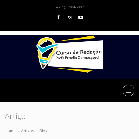
(65) 99904-7007
Artigo
Home
Artigos
Blog