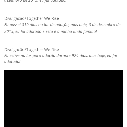
dezembro de 2015, eu fui adotado!
Divulgação/Together We Rise
Eu passei 810 dias no lar de adoção, mas hoje, 8 de dezembro de
2015, eu fui adotado e esta é a minha linda família!
Divulgação/Together We Rise
Eu estive no lar para adoção durante 924 dias, mas hoje, eu fui
adotado!