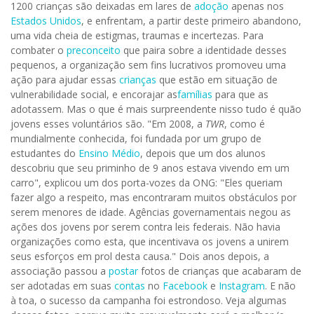
1200 crianças são deixadas em lares de
adoção
apenas nos
Estados Unidos
, e enfrentam, a partir deste primeiro abandono,
uma vida cheia de estigmas, traumas e incertezas. Para
combater o
preconceito
que paira sobre a identidade desses
pequenos, a organização sem fins lucrativos promoveu uma
ação para ajudar essas
crianças
que estão em situação de
vulnerabilidade social, e encorajar as
famílias
para que as
adotassem. Mas o que é mais surpreendente nisso tudo é quão
jovens esses voluntários são. "Em 2008, a
TWR
, como é
mundialmente conhecida, foi fundada por um grupo de
estudantes do
Ensino Médio
, depois que um dos alunos
descobriu que seu priminho de 9 anos estava vivendo em um
carro", explicou um dos porta-vozes da ONG: "Eles queriam
fazer algo a respeito, mas encontraram muitos obstáculos por
serem menores de idade. Agências governamentais negou as
ações dos jovens por serem contra leis federais. Não havia
organizações como esta, que incentivava os jovens a unirem
seus esforços em prol desta causa." Dois anos depois, a
associação passou a
postar
fotos de crianças que acabaram de
ser adotadas em suas
contas
no
Facebook
e
Instagram
. E não
à toa, o sucesso da campanha foi estrondoso. Veja algumas