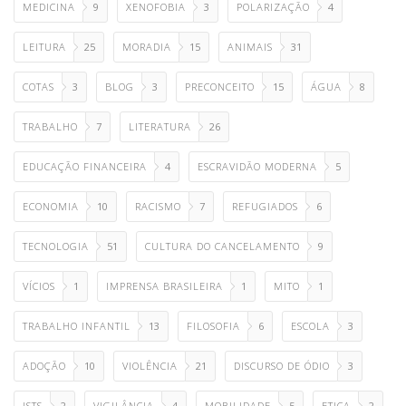
MEDICINA
9
XENOFOBIA
3
POLARIZAÇÃO
4
LEITURA
25
MORADIA
15
ANIMAIS
31
COTAS
3
BLOG
3
PRECONCEITO
15
ÁGUA
8
TRABALHO
7
LITERATURA
26
EDUCAÇÃO FINANCEIRA
4
ESCRAVIDÃO MODERNA
5
ECONOMIA
10
RACISMO
7
REFUGIADOS
6
TECNOLOGIA
51
CULTURA DO CANCELAMENTO
9
VÍCIOS
1
IMPRENSA BRASILEIRA
1
MITO
1
TRABALHO INFANTIL
13
FILOSOFIA
6
ESCOLA
3
ADOÇÃO
10
VIOLÊNCIA
21
DISCURSO DE ÓDIO
3
ISTS
2
VIGILÂNCIA
4
MOBILIDADE
5
ETICA
2