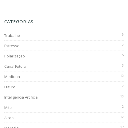
CATEGORIAS
9
Trabalho
2
Estresse
5
Polarização
3
Canal Futura
10
Medicina
2
Futuro
10
Inteligência Artificial
2
Mito
12
Álcool
17
Moradia