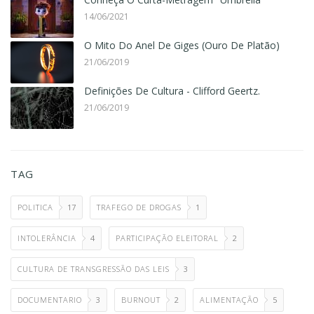
14/06/2021
O Mito Do Anel De Giges (Ouro De Platão)
21/06/2019
Definições De Cultura - Clifford Geertz.
21/06/2019
TAG
POLITICA
17
TRAFEGO DE DROGAS
1
INTOLERÂNCIA
4
PARTICIPAÇÃO ELEITORAL
2
CULTURA DE TRANSGRESSÃO DAS LEIS
3
DOCUMENTARIO
3
BURNOUT
2
ALIMENTAÇÃO
5