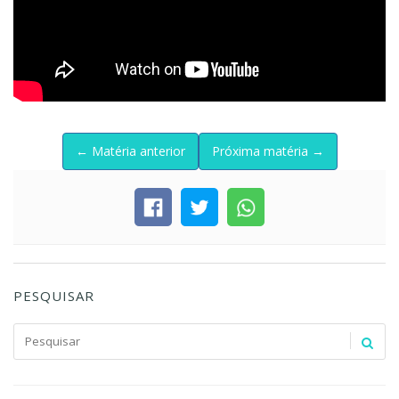
← Matéria anterior
Próxima matéria →
PESQUISAR