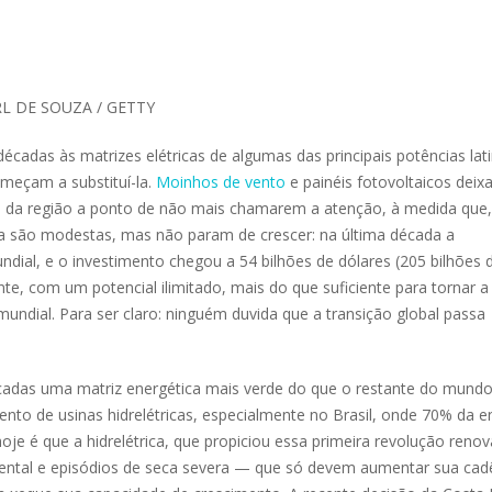
CARL DE SOUZA / GETTY
écadas às matrizes elétricas de algumas das principais potências lat
omeçam a substituí-la.
Moinhos de vento
e painéis fotovoltaicos dei
s da região a ponto de não mais chamarem a atenção, à medida que,
nda são modestas, mas não param de crescer: na última década a
dial, e o investimento chegou a 54 bilhões de dólares (205 bilhões 
nte, com um potencial ilimitado, mais do que suficiente para tornar a
undial. Para ser claro: ninguém duvida que a transição global passa
cadas uma matriz energética mais verde do que o restante do mundo
nto de usinas hidrelétricas, especialmente no Brasil, onde 70% da e
je é que a hidrelétrica, que propiciou essa primeira revolução renov
iental e episódios de seca severa — que só devem aumentar sua cad