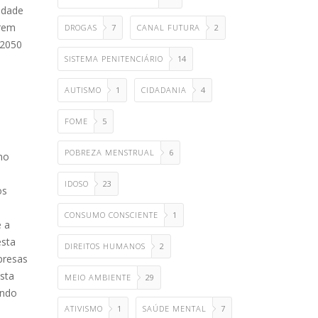
idade
orem
DROGAS
7
CANAL FUTURA
2
 2050
SISTEMA PENITENCIÁRIO
14
AUTISMO
1
CIDADANIA
4
FOME
5
POBREZA MENSTRUAL
6
no
IDOSO
23
os
CONSUMO CONSCIENTE
1
e a
esta
DIREITOS HUMANOS
2
presas
sta
MEIO AMBIENTE
29
ando
ATIVISMO
1
SAÚDE MENTAL
7