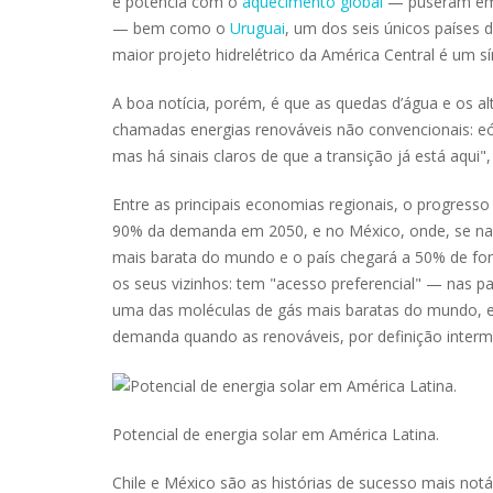
e potência com o
aquecimento global
— puseram em x
— bem como o
Uruguai
, um dos seis únicos países
maior projeto hidrelétrico da América Central é um
A boa notícia, porém, é que as quedas d’água e os a
chamadas energias renováveis não convencionais: eó
mas há sinais claros de que a transição já está aqui"
Entre as principais economias regionais, o progress
90% da demanda em 2050, e no México, onde, se nada
mais barata do mundo e o país chegará a 50% de fo
os seus vizinhos: tem "acesso preferencial" — nas 
uma das moléculas de gás mais baratas do mundo, e
demanda quando as renováveis, por definição intermi
Potencial de energia solar em América Latina.
Chile e México são as histórias de sucesso mais notá