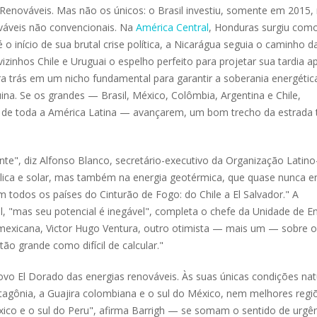
Renováveis. Mas não os únicos: o Brasil investiu, somente em 2015,
ováveis não convencionais. Na
América Central
, Honduras surgiu com
o início de sua brutal crise política, a Nicarágua seguia o caminho d
izinhos Chile e Uruguai o espelho perfeito para projetar sua tardia a
ara trás em um nicho fundamental para garantir a soberania energéti
na. Se os grandes — Brasil, México, Colômbia, Argentina e Chile,
de toda a América Latina — avançarem, um bom trecho da estrada 
te", diz Alfonso Blanco, secretário-executivo da Organização Latino
ólica e solar, mas também na energia geotérmica, que quase nunca e
todos os países do Cinturão de Fogo: do Chile a El Salvador." A
al, "mas seu potencial é inegável", completa o chefe da Unidade de E
mexicana, Victor Hugo Ventura, outro otimista — mais um — sobre o
ão grande como difícil de calcular."
vo El Dorado das energias renováveis. Às suas únicas condições nat
tagônia, a Guajira colombiana e o sul do México, nem melhores regi
xico e o sul do Peru", afirma Barrigh — se somam o sentido de urgên