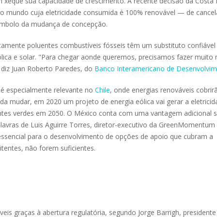
eque sua capacidade de crescimento. A recente decisão da Costa 
 do mundo cuja eletricidade consumida é 100% renovável — de cancel
 símbolo da mudança de concepção.
ltamente poluentes combustíveis fósseis têm um substituto confiável
lica e solar. "Para chegar aonde queremos, precisamos fazer muito 
, diz Juan Roberto Paredes, do
Banco Interamericano de Desenvolvi
o é especialmente relevante no
Chile
, onde energias renováveis cobrir
 mudar, em 2020 um projeto de energia eólica vai gerar a eletricid
ntes verdes em 2050. O México conta com uma vantagem adicional 
palavras de Luis Aguirre Torres, diretor-executivo da GreenMomentum
ssencial para o desenvolvimento de opções de apoio que cubram a
tentes, não forem suficientes.
veis graças à abertura regulatória, segundo Jorge Barrigh, presidente