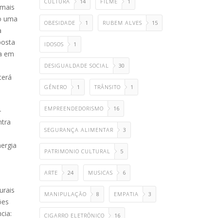
CULTURA
14
FILME
1
 mais
o uma
OBESIDADE
1
RUBEM ALVES
15
a
posta
IDOSOS
1
ca em
DESIGUALDADE SOCIAL
30
terá
GÊNERO
1
TRÂNSITO
1
EMPREENDEDORISMO
16
-
ntra
SEGURANÇA ALIMENTAR
3
nergia
PATRIMONIO CULTURAL
5
ARTE
24
MUSICAS
6
urais
MANIPULAÇÃO
8
EMPATIA
3
ões
cia:
CIGARRO ELETRÔNICO
16