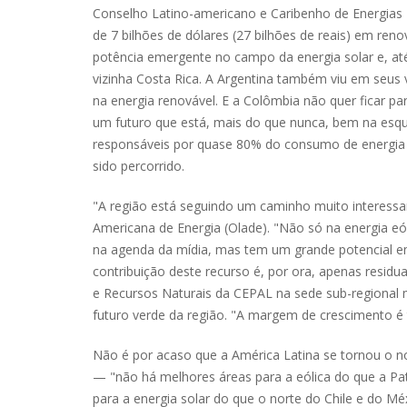
Conselho Latino-americano e Caribenho de Energias 
de 7 bilhões de dólares (27 bilhões de reais) em ren
potência emergente no campo da energia solar e, até 
vizinha Costa Rica. A Argentina também viu em seus v
na energia renovável. E a Colômbia não quer ficar p
um futuro que está, mais do que nunca, bem na esqui
responsáveis por quase 80% do consumo de energia 
sido percorrido.
"A região está seguindo um caminho muito interessan
Americana de Energia (Olade). "Não só na energia e
na agenda da mídia, mas tem um grande potencial em 
contribuição deste recurso é, por ora, apenas residu
e Recursos Naturais da CEPAL na sede sub-regional 
futuro verde da região. "A margem de crescimento é t
Não é por acaso que a América Latina se tornou o no
— "não há melhores áreas para a eólica do que a Pa
para a energia solar do que o norte do Chile e do Mé