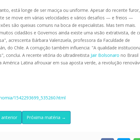
nto, está longe de ser maciça ou uniforme. Apesar do recente furor,
nte se move em várias velocidades e vários desafios — e freios —
xões são queixas comuns na boca de especialistas. Mas tem mais.
itos cidadãos e Governos ainda existe uma visão extrativista, de c
sa", acrescenta Bárbara Valenzuela, professora da Faculdade de
n, do Chile. A corrupção também influencia: "A qualidade instituciona
conclui. A recente vitória do ultradireitista
Jair Bolsonaro
no Brasil
a América Latina afrouxar em sua aposta verde, a revolução renováv
economia/1542293699_535260.html
 anterior
Próxima matéria →