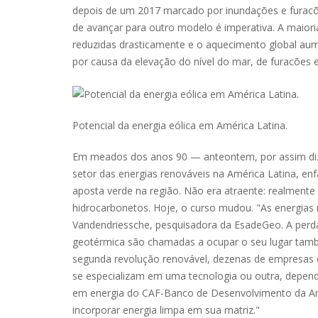
depois de um 2017 marcado por inundações e furacões
de avançar para outro modelo é imperativa. A maior
reduzidas drasticamente e o aquecimento global aum
por causa da elevação do nível do mar, de furacões 
Potencial da energia eólica em América Latina.
Em meados dos anos 90 — anteontem, por assim dize
setor das energias renováveis na América Latina, en
aposta verde na região. Não era atraente: realmente 
hidrocarbonetos. Hoje, o curso mudou. "As energias 
Vandendriessche, pesquisadora da EsadeGeo. A perda d
geotérmica são chamadas a ocupar o seu lugar també
segunda revolução renovável, dezenas de empresas d
se especializam em uma tecnologia ou outra, depende
em energia do CAF-Banco de Desenvolvimento da Amé
incorporar energia limpa em sua matriz."