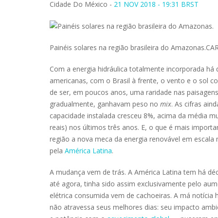
Cidade Do México -
21 NOV 2018 - 19:31 BRST
Painéis solares na região brasileira do Amazonas.
Com a energia hidráulica totalmente incorporada há d
americanas, com o Brasil à frente, o vento e o sol c
de ser, em poucos anos, uma raridade nas paisagen
gradualmente, ganhavam peso no
mix
. As cifras ai
capacidade instalada cresceu 8%, acima da média mun
reais) nos últimos três anos. E, o que é mais importa
região a nova meca da energia renovável em escala m
pela
América Latina
.
A mudança vem de trás. A América Latina tem há dé
até agora, tinha sido assim exclusivamente pelo aume
elétrica consumida vem de cachoeiras. A má notícia ho
não atravessa seus melhores dias: seu impacto amb