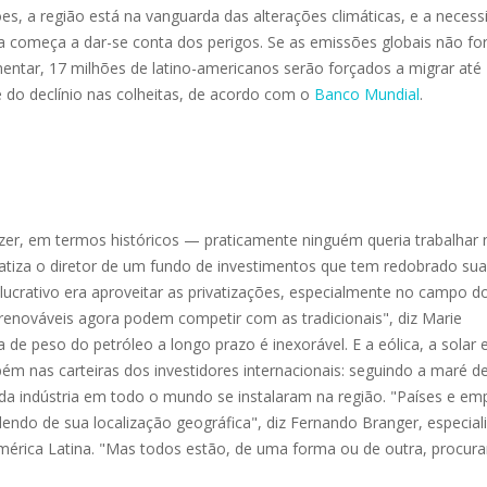
, a região está na vanguarda das alterações climáticas, e a necess
ia começa a dar-se conta dos perigos. Se as emissões globais não f
entar, 17 milhões de latino-americanos serão forçados a migrar até
e do declínio nas colheitas, de acordo com o
Banco Mundial
.
r, em termos históricos — praticamente ninguém queria trabalhar 
fatiza o diretor de um fundo de investimentos que tem redobrado sua
lucrativo era aproveitar as privatizações, especialmente no campo d
renováveis agora podem competir com as tradicionais", diz Marie
e peso do petróleo a longo prazo é inexorável. E a eólica, a solar 
m nas carteiras dos investidores internacionais: seguindo a maré d
a indústria em todo o mundo se instalaram na região. "Países e em
ndo de sua localização geográfica", diz Fernando Branger, especiali
rica Latina. "Mas todos estão, de uma forma ou de outra, procur