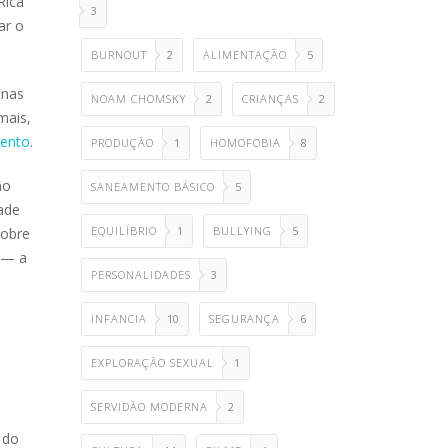
Rica
3
ar o
BURNOUT
2
ALIMENTAÇÃO
5
 nas
NOAM CHOMSKY
2
CRIANÇAS
2
mais,
mento
.
PRODUÇÃO
1
HOMOFOBIA
8
ão
SANEAMENTO BÁSICO
5
ade
EQUILÍBRIO
1
BULLYING
5
sobre
 — a
PERSONALIDADES
3
INFANCIA
10
SEGURANÇA
6
EXPLORAÇÃO SEXUAL
1
SERVIDÃO MODERNA
2
 do