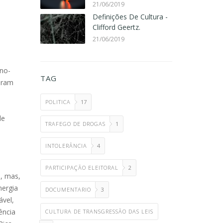
21/06/2019
Definições De Cultura -
Clifford Geertz.
21/06/2019
ino-
TAG
xaram
POLITICA
17
de
TRAFEGO DE DROGAS
1
INTOLERÂNCIA
4
PARTICIPAÇÃO ELEITORAL
2
, mas,
nergia
DOCUMENTARIO
3
ável,
ência
CULTURA DE TRANSGRESSÃO DAS LEIS