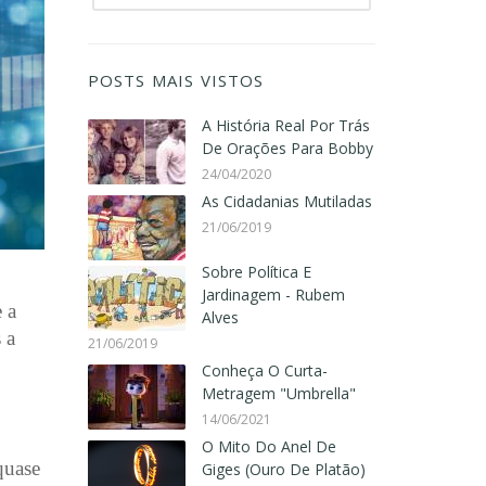
POSTS MAIS VISTOS
A História Real Por Trás
De Orações Para Bobby
24/04/2020
As Cidadanias Mutiladas
21/06/2019
Sobre Política E
Jardinagem - Rubem
 a
Alves
 a
21/06/2019
Conheça O Curta-
Metragem "Umbrella"
14/06/2021
O Mito Do Anel De
quase
Giges (Ouro De Platão)