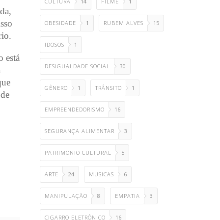
CULTURA
14
FILME
1
da,
isso
OBESIDADE
1
RUBEM ALVES
15
io.
IDOSOS
1
o está
DESIGUALDADE SOCIAL
30
a
que
GÊNERO
1
TRÂNSITO
1
 de
EMPREENDEDORISMO
16
SEGURANÇA ALIMENTAR
3
PATRIMONIO CULTURAL
5
ARTE
24
MUSICAS
6
MANIPULAÇÃO
8
EMPATIA
3
CIGARRO ELETRÔNICO
16