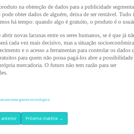
u produto na obtenção de dados para a publicidade segmenta
 pode obter dados de alguém, deixa de ser rentável. Tudo 
emos há tempo: quando algo é gratuito, o produto é o usuár
brir novas lacunas entre os seres humanos, se é que já nã
erá cada vez mais decisivo, mas a situação socioeconômic
cimento e o acesso a ferramentas para controlar os dados 
ratuitos para quem não possa pagá-los abre a possibilidade
 própria mercadoria. O futuro não tem razão para ser
les.
marcara-uma-guerra-tecnologica
 anterior
Próxima matéria →