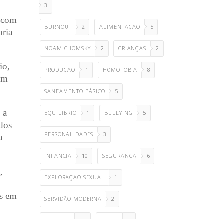
3
, com
BURNOUT
2
ALIMENTAÇÃO
5
oria
NOAM CHOMSKY
2
CRIANÇAS
2
io,
PRODUÇÃO
1
HOMOFOBIA
8
 um
SANEAMENTO BÁSICO
5
 a
EQUILÍBRIO
1
BULLYING
5
idos
PERSONALIDADES
3
a
INFANCIA
10
SEGURANÇA
6
,
EXPLORAÇÃO SEXUAL
1
os em
SERVIDÃO MODERNA
2