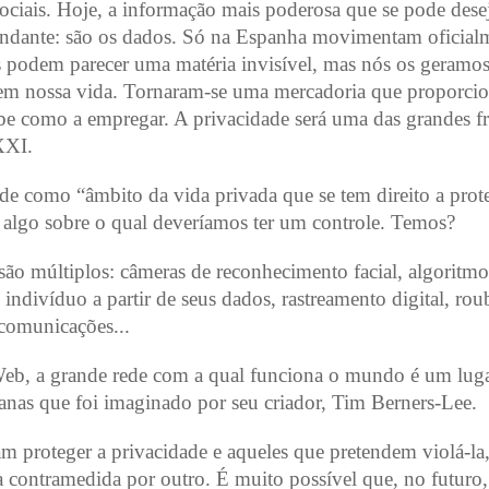
ociais. Hoje, a informação mais poderosa que se pode desej
bundante: são os dados. Só na Espanha movimentam oficial
s podem parecer uma matéria invisível, mas nós os geramos
m nossa vida. Tornaram-se uma mercadoria que proporci
e como a empregar. A privacidade será uma das grandes fr
XXI.
e como “âmbito da vida privada que se tem direito a prot
de algo sobre o qual deveríamos ter um controle. Temos?
ão múltiplos: câmeras de reconhecimento facial, algoritmo
indivíduo a partir de seus dados, rastreamento digital, rou
comunicações...
eb, a grande rede com a qual funciona o mundo é um lug
anas que foi imaginado por seu criador, Tim Berners-Lee.
m proteger a privacidade e aqueles que pretendem violá-la,
 contramedida por outro. É muito possível que, no futuro,