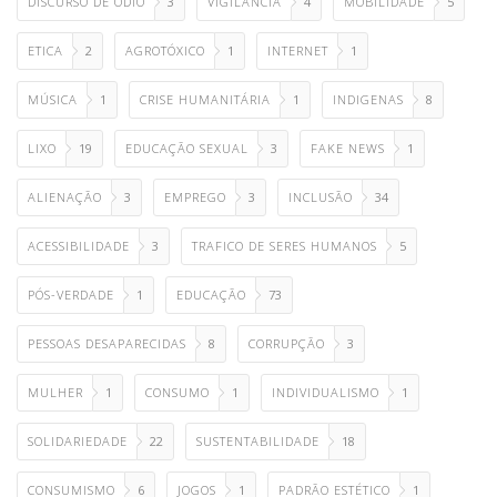
DISCURSO DE ÓDIO
3
VIGILÂNCIA
4
MOBILIDADE
5
ETICA
2
AGROTÓXICO
1
INTERNET
1
MÚSICA
1
CRISE HUMANITÁRIA
1
INDIGENAS
8
LIXO
19
EDUCAÇÃO SEXUAL
3
FAKE NEWS
1
ALIENAÇÃO
3
EMPREGO
3
INCLUSÃO
34
ACESSIBILIDADE
3
TRAFICO DE SERES HUMANOS
5
PÓS-VERDADE
1
EDUCAÇÃO
73
PESSOAS DESAPARECIDAS
8
CORRUPÇÃO
3
MULHER
1
CONSUMO
1
INDIVIDUALISMO
1
SOLIDARIEDADE
22
SUSTENTABILIDADE
18
CONSUMISMO
6
JOGOS
1
PADRÃO ESTÉTICO
1