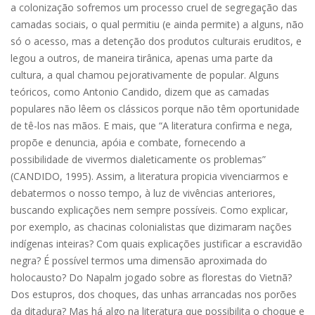
a colonização sofremos um processo cruel de segregação das
camadas sociais, o qual permitiu (e ainda permite) a alguns, não
só o acesso, mas a detenção dos produtos culturais eruditos, e
legou a outros, de maneira tirânica, apenas uma parte da
cultura, a qual chamou pejorativamente de popular. Alguns
teóricos, como Antonio Candido, dizem que as camadas
populares não lêem os clássicos porque não têm oportunidade
de tê-los nas mãos. E mais, que “A literatura confirma e nega,
propõe e denuncia, apóia e combate, fornecendo a
possibilidade de vivermos dialeticamente os problemas”
(CANDIDO, 1995). Assim, a literatura propicia vivenciarmos e
debatermos o nosso tempo, à luz de vivências anteriores,
buscando explicações nem sempre possíveis. Como explicar,
por exemplo, as chacinas colonialistas que dizimaram nações
indígenas inteiras? Com quais explicações justificar a escravidão
negra? É possível termos uma dimensão aproximada do
holocausto? Do Napalm jogado sobre as florestas do Vietnã?
Dos estupros, dos choques, das unhas arrancadas nos porões
da ditadura? Mas há algo na literatura que possibilita o choque e