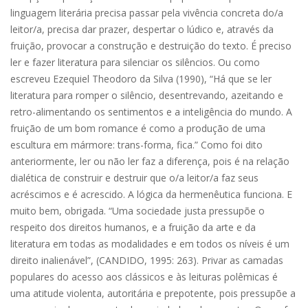
linguagem literária precisa passar pela vivência concreta do/a
leitor/a, precisa dar prazer, despertar o lúdico e, através da
fruição, provocar a construção e destruição do texto. É preciso
ler e fazer literatura para silenciar os silêncios. Ou como
escreveu Ezequiel Theodoro da Silva (1990), “Há que se ler
literatura para romper o silêncio, desentrevando, azeitando e
retro-alimentando os sentimentos e a inteligência do mundo. A
fruição de um bom romance é como a produção de uma
escultura em mármore: trans-forma, fica.” Como foi dito
anteriormente, ler ou não ler faz a diferença, pois é na relação
dialética de construir e destruir que o/a leitor/a faz seus
acréscimos e é acrescido. A lógica da hermenêutica funciona. E
muito bem, obrigada. “Uma sociedade justa pressupõe o
respeito dos direitos humanos, e a fruição da arte e da
literatura em todas as modalidades e em todos os níveis é um
direito inalienável”, (CANDIDO, 1995: 263). Privar as camadas
populares do acesso aos clássicos e às leituras polêmicas é
uma atitude violenta, autoritária e prepotente, pois pressupõe a