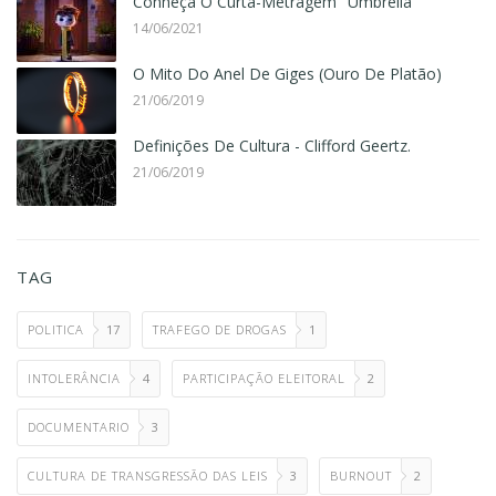
Conheça O Curta-Metragem "Umbrella"
14/06/2021
O Mito Do Anel De Giges (Ouro De Platão)
21/06/2019
Definições De Cultura - Clifford Geertz.
21/06/2019
TAG
POLITICA
17
TRAFEGO DE DROGAS
1
INTOLERÂNCIA
4
PARTICIPAÇÃO ELEITORAL
2
DOCUMENTARIO
3
CULTURA DE TRANSGRESSÃO DAS LEIS
3
BURNOUT
2