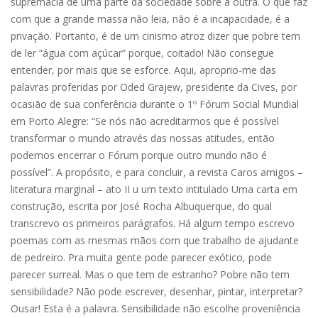
supremacia de uma parte da sociedade sobre a outra. O que faz
com que a grande massa não leia, não é a incapacidade, é a
privação. Portanto, é de um cinismo atroz dizer que pobre tem
de ler “água com açúcar” porque, coitado! Não consegue
entender, por mais que se esforce. Aqui, aproprio-me das
palavras proferidas por Oded Grajew, presidente da Cives, por
ocasião de sua conferência durante o 1º Fórum Social Mundial
em Porto Alegre: “Se nós não acreditarmos que é possível
transformar o mundo através das nossas atitudes, então
podemos encerrar o Fórum porque outro mundo não é
possível”. A propósito, e para concluir, a revista Caros amigos –
literatura marginal – ato II u um texto intitulado Uma carta em
construção, escrita por José Rocha Albuquerque, do qual
transcrevo os primeiros parágrafos. Há algum tempo escrevo
poemas com as mesmas mãos com que trabalho de ajudante
de pedreiro. Pra muita gente pode parecer exótico, pode
parecer surreal. Mas o que tem de estranho? Pobre não tem
sensibilidade? Não pode escrever, desenhar, pintar, interpretar?
Ousar! Esta é a palavra. Sensibilidade não escolhe proveniência