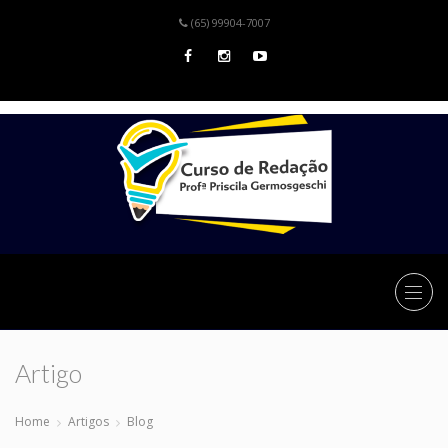
(65) 99904-7007
Artigo
Home
Artigos
Blog