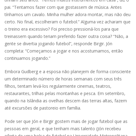
pai. “Tentamos fazer com que gostassem de música. Antes
tínhamos um cavalo. Minha mulher adora montar, mas não deu
certo. No final, escolheram o futebol.” Alguma vez acharam que
o treino era excessivo? Foi preciso pressioná-los para que
treinassem quando teriam preferido fazer outra coisa? “Não, a
gente se divertia jogando futebol”, responde Birgir. Jón
completa: “Começamos a jogar e nos acostumamos, então
continuamos jogando.”
Embora Gudberg e a esposa não planejem de forma consciente
um determinado número de horas semanais com seus três
filhos, tentam levá-los regularmente cinemas, teatros,
restaurantes, trilhas pelas montanhas e pesca. Em setembro,
quando na Islândia as ovelhas descem das terras altas, fazem
até excursões de pastoreio em família.
Pode ser que Jón e Birgir gostem mais de jogar futebol que as
pessoas em geral, e que tenham mais talento (Jón recebeu
oferta de uma bolsa de futebol na Universidade Metropolitana