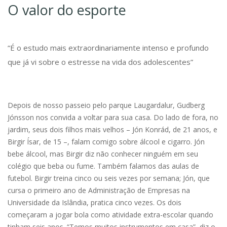
O valor do esporte
“É o estudo mais extraordinariamente intenso e profundo
que já vi sobre o estresse na vida dos adolescentes”
Depois de nosso passeio pelo parque Laugardalur, Gudberg
Jónsson nos convida a voltar para sua casa. Do lado de fora, no
jardim, seus dois filhos mais velhos – Jón Konrád, de 21 anos, e
Birgir Ísar, de 15 –, falam comigo sobre álcool e cigarro. Jón
bebe álcool, mas Birgir diz não conhecer ninguém em seu
colégio que beba ou fume. Também falamos das aulas de
futebol. Birgir treina cinco ou seis vezes por semana; Jón, que
cursa o primeiro ano de Administração de Empresas na
Universidade da Islândia, pratica cinco vezes. Os dois
começaram a jogar bola como atividade extra-escolar quando
tinham seis anos. “Temos muitos instrumentos em casa”, diz o