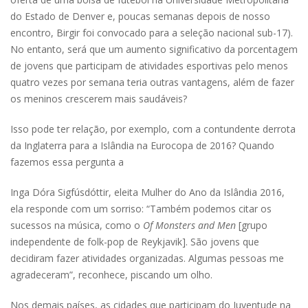
do Estado de Denver e, poucas semanas depois de nosso
encontro, Birgir foi convocado para a seleção nacional sub-17).
No entanto, será que um aumento significativo da porcentagem
de jovens que participam de atividades esportivas pelo menos
quatro vezes por semana teria outras vantagens, além de fazer
os meninos crescerem mais saudáveis?
Isso pode ter relação, por exemplo, com a contundente derrota
da Inglaterra para a Islândia na Eurocopa de 2016? Quando
fazemos essa pergunta a
Inga Dóra Sigfúsdóttir, eleita Mulher do Ano da Islândia 2016,
ela responde com um sorriso: “Também podemos citar os
sucessos na música, como o
Of Monsters and Men
[grupo
independente de folk-pop de Reykjavik]. São jovens que
decidiram fazer atividades organizadas. Algumas pessoas me
agradeceram”, reconhece, piscando um olho.
Nos demais países, as cidades que participam do Juventude na