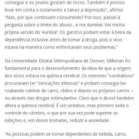
conseguir e os jovens gostam de riscos. Também é preciso
levar em conta o isolamento e talvez a depressão”, afirma.
“Mas, por que continuam consumindo? Por isso, passei à
pergunta sobre o limite do abuso... e me iluminei. Vivi minha
própria versão do ‘eureka!’. Os garotos podiam estar à beira da
dependência inclusive antes de tomar a droga, pois o vício
estava na maneira como enfrentavam seus problemas.”
Na Universidade Estatal Metropolitana de Denver, Milkman foi
fundamental para o desenvolvimento da ideia de que a origem
dos vícios estava na química cerebral. Os menores “combativos”
procuravam ter “sensações intensas” e podiam consegui-las
roubando calotas de carro, rádios e depois os próprios carros –
ou através das drogas estimulantes. Claro que o álcool também
altera a química cerebral. É um sedativo, mas primeiro seda o
controle do cérebro, o que por sua vez pode suprimir as
inibições e, em doses limitadas, reduzir a ansiedade.
“As pessoas podem se tornar dependentes de bebida, carro,