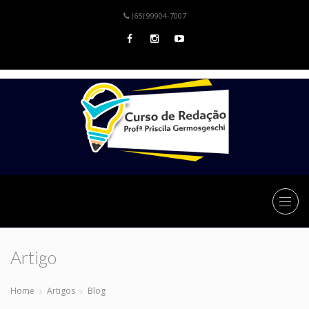
(65) 99904-7007
Artigo
Home
Artigos
Blog