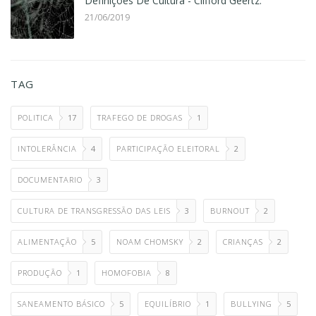
Definições De Cultura - Clifford Geertz.
21/06/2019
TAG
POLITICA
17
TRAFEGO DE DROGAS
1
INTOLERÂNCIA
4
PARTICIPAÇÃO ELEITORAL
2
DOCUMENTARIO
3
CULTURA DE TRANSGRESSÃO DAS LEIS
3
BURNOUT
2
ALIMENTAÇÃO
5
NOAM CHOMSKY
2
CRIANÇAS
2
PRODUÇÃO
1
HOMOFOBIA
8
SANEAMENTO BÁSICO
5
EQUILÍBRIO
1
BULLYING
5