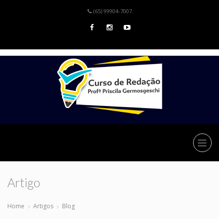
(65) 99904-7007
Artigo
Home
Artigos
Blog