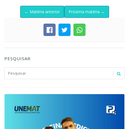
← Matéria anterior
Próxima matéria →
PESQUISAR