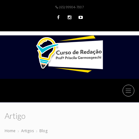
(65) 99904-7007
Artigo
Home
Artigos
Blog