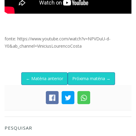
fonte: https://www.youtube.com/watch?v=NPVDuU-d-
Y0&ab_channel=ViniciusLourencoCosta
← Matéria anterior
Próxima matéria →
PESQUISAR