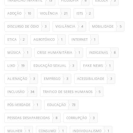
TRABALHO INFANTIL
13
FILOSOFIA
6
ESCOLA
3
ADOÇÃO
10
VIOLÊNCIA
21
ISTS
2
DISCURSO DE ÓDIO
3
VIGILÂNCIA
4
MOBILIDADE
5
ETICA
2
AGROTÓXICO
1
INTERNET
1
MÚSICA
1
CRISE HUMANITÁRIA
1
INDIGENAS
8
LIXO
19
EDUCAÇÃO SEXUAL
3
FAKE NEWS
1
ALIENAÇÃO
3
EMPREGO
3
ACESSIBILIDADE
3
INCLUSÃO
34
TRAFICO DE SERES HUMANOS
5
PÓS-VERDADE
1
EDUCAÇÃO
73
PESSOAS DESAPARECIDAS
8
CORRUPÇÃO
3
MULHER
1
CONSUMO
1
INDIVIDUALISMO
1