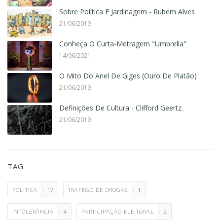
Sobre Política E Jardinagem - Rubem Alves
21/06/2019
Conheça O Curta-Metragem "Umbrella"
14/06/2021
O Mito Do Anel De Giges (Ouro De Platão)
21/06/2019
Definições De Cultura - Clifford Geertz.
21/06/2019
TAG
POLITICA
17
TRAFEGO DE DROGAS
1
INTOLERÂNCIA
4
PARTICIPAÇÃO ELEITORAL
2