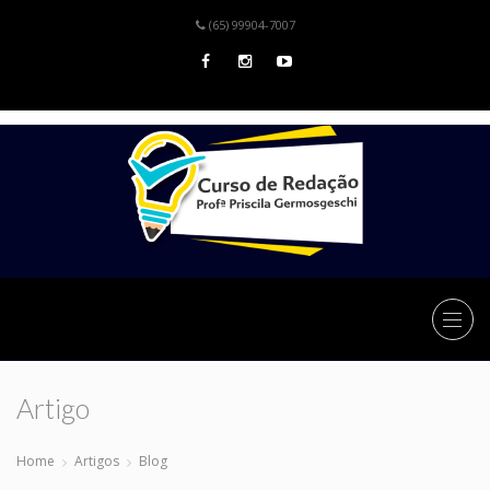
(65) 99904-7007
Artigo
Home
Artigos
Blog