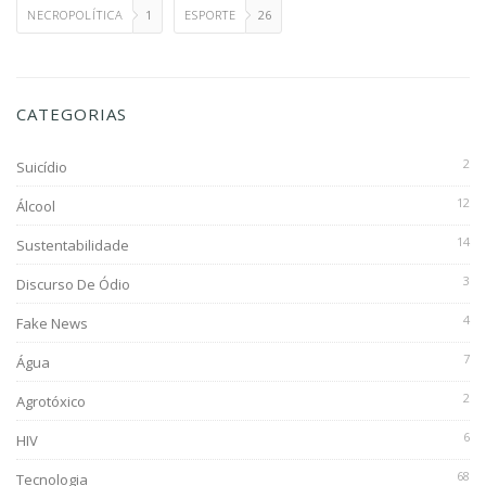
NECROPOLÍTICA
1
ESPORTE
26
CATEGORIAS
2
Suicídio
12
Álcool
14
Sustentabilidade
3
Discurso De Ódio
4
Fake News
7
Água
2
Agrotóxico
6
HIV
68
Tecnologia