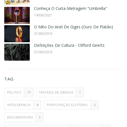
Conheça O Curta-Metragem "Umbrella"
14/06/2021
O Mito Do Anel De Giges (Ouro De Platão)
21/06/2019
Definições De Cultura - Clifford Geertz.
21/06/2019
TAG
POLITICA
17
TRAFEGO DE DROGAS
1
INTOLERÂNCIA
4
PARTICIPAÇÃO ELEITORAL
2
DOCUMENTARIO
3