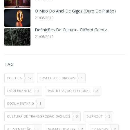
O Mito Do Anel De Giges (Ouro De Platão)
21/06/2019
Definições De Cultura - Clifford Geertz.
21/06/2019
TAG
POLITICA
17
TRAFEGO DE DROGAS
1
INTOLERÂNCIA
4
PARTICIPAÇÃO ELEITORAL
2
DOCUMENTARIO
3
CULTURA DE TRANSGRESSÃO DAS LEIS
3
BURNOUT
2
ALIMENTAÇÃO
5
NOAM CHOMSKY
2
CRIANÇAS
2