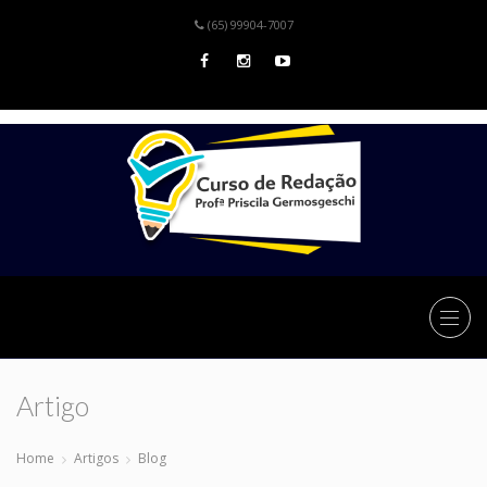
(65) 99904-7007
Artigo
Home
Artigos
Blog