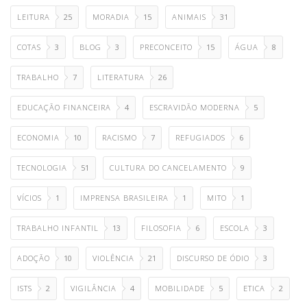
LEITURA
25
MORADIA
15
ANIMAIS
31
COTAS
3
BLOG
3
PRECONCEITO
15
ÁGUA
8
TRABALHO
7
LITERATURA
26
EDUCAÇÃO FINANCEIRA
4
ESCRAVIDÃO MODERNA
5
ECONOMIA
10
RACISMO
7
REFUGIADOS
6
TECNOLOGIA
51
CULTURA DO CANCELAMENTO
9
VÍCIOS
1
IMPRENSA BRASILEIRA
1
MITO
1
TRABALHO INFANTIL
13
FILOSOFIA
6
ESCOLA
3
ADOÇÃO
10
VIOLÊNCIA
21
DISCURSO DE ÓDIO
3
ISTS
2
VIGILÂNCIA
4
MOBILIDADE
5
ETICA
2