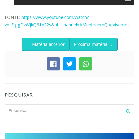
FONTE:
https://www.youtube.com/watch?
v=_FtpgDvWjkQ&t=22s&ab_channel=AMentiraemQueVivemos
← Matéria anterior
Próxima matéria →
PESQUISAR