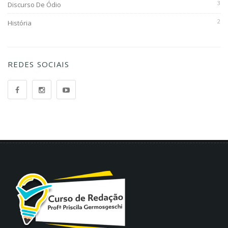
3
Discurso De Ódio
2
História
REDES SOCIAIS