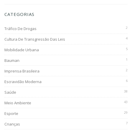
CATEGORIAS
2
Tráfico De Drogas
4
Cultura De Transgressão Das Leis
5
Mobilidade Urbana
1
Bauman
2
Imprensa Brasileira
6
Escravidão Moderna
38
Saúde
43
Meio Ambiente
29
Esporte
7
Crianças