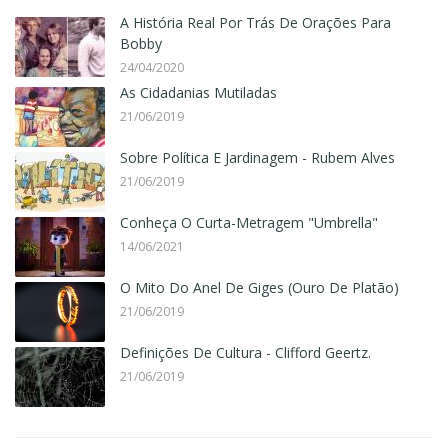
A História Real Por Trás De Orações Para
Bobby
24/04/2020
As Cidadanias Mutiladas
21/06/2019
Sobre Política E Jardinagem - Rubem Alves
21/06/2019
Conheça O Curta-Metragem "Umbrella"
14/06/2021
O Mito Do Anel De Giges (Ouro De Platão)
21/06/2019
Definições De Cultura - Clifford Geertz.
21/06/2019