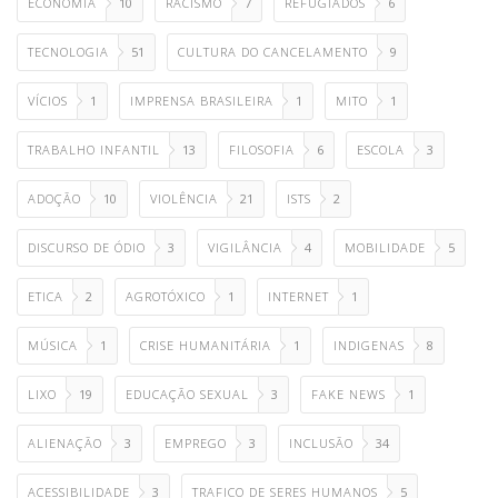
ECONOMIA
10
RACISMO
7
REFUGIADOS
6
TECNOLOGIA
51
CULTURA DO CANCELAMENTO
9
VÍCIOS
1
IMPRENSA BRASILEIRA
1
MITO
1
TRABALHO INFANTIL
13
FILOSOFIA
6
ESCOLA
3
ADOÇÃO
10
VIOLÊNCIA
21
ISTS
2
DISCURSO DE ÓDIO
3
VIGILÂNCIA
4
MOBILIDADE
5
ETICA
2
AGROTÓXICO
1
INTERNET
1
MÚSICA
1
CRISE HUMANITÁRIA
1
INDIGENAS
8
LIXO
19
EDUCAÇÃO SEXUAL
3
FAKE NEWS
1
ALIENAÇÃO
3
EMPREGO
3
INCLUSÃO
34
ACESSIBILIDADE
3
TRAFICO DE SERES HUMANOS
5